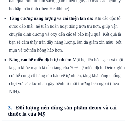
đầu quá trình tự làm sạch, giảm thiểu nguy cơ mắc các bệnh lý
hô hấp mãn tính (theo Healthline).
Tăng cường năng lượng và cải thiện làn da:
Khi các độc tố
được đào thải, hệ tuần hoàn hoạt động trơn tru hơn, giúp vận
chuyển dinh dưỡng và oxy đến các tế bào hiệu quả. Kết quả là
bạn sẽ cảm thấy tràn đầy năng lượng, làn da giảm xỉn màu, bớt
mụn và trở nên hồng hào hơn.
Nâng cao hệ miễn dịch tự nhiên:
Một hệ tiêu hóa sạch và một
lá gan khỏe mạnh là nền tảng của 70% hệ miễn dịch. Detox giúp
cơ thể củng cố hàng rào bảo vệ tự nhiên, tăng khả năng chống
chọi với các tác nhân gây bệnh từ môi trường bên ngoài (theo
NIH).
Đối tượng nên dùng sản phẩm detox và cai
thuốc lá của Mỹ