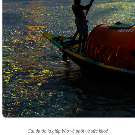
Cai thuốc lá giúp bảo vệ phổi và sức khoẻ