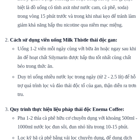
biệt là đồ uống có tính axit như nước cam, cà phê, soda)
trong vòng 15 phút trước và trong khi nhai kẹo để tránh làm
giảm khả năng hấp thu nicotine qua niêm mạc miệng.
Cách sử dụng viên uống Milk Thistle thải độc gan:
Uống 1-2 viên mỗi ngày cùng với bữa ăn hoặc ngay sau khi
ăn để hoạt chất Silymarin được hấp thu tốt nhất cùng chất
béo trong thức ăn.
Duy trì uống nhiều nước lọc trong ngày (từ 2 - 2.5 lít) để hỗ
trợ quá trình lọc và đào thải độc tố của gan, thận diễn ra trơn
tru.
Quy trình thực hiện liệu pháp thải độc Enema Coffee:
Pha 1-2 thìa cà phê hữu cơ chuyên dụng với khoảng 500ml -
1000ml nước lọc đun sôi, đun nhỏ lửa trong 10-15 phút.
Lọc kỹ bã cà phê bằng vải lọc chuyên dụng, để dung dịch