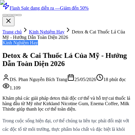
Flash Sale đang diễn ra —
Giảm đến 50%
Trang chủ
Kinh Nghiệm Hay
Detox & Cai Thuốc Lá Của
Mỹ - Hướng Dẫn Toàn Diện 2026
Kinh Nghiệm Hay
Detox & Cai Thuốc Lá Của Mỹ - Hướng
Dẫn Toàn Diện 2026
DS. Phan Nguyễn Bích Trang
25/05/2026
18
phút đọc
1.109
Khám phá các giải pháp detox thải độc cơ thể và hỗ trợ cai thuốc lá
hàng đầu từ Mỹ như Kirkland Nicotine Gum, Enema Coffee, Milk
Thistle giúp thanh lọc cơ thể toàn diện.
Trong cuộc sống hiện đại, cơ thể chúng ta liên tục phải đối mặt với
các độc tố từ môi trường, thực phẩm hóa chất và đặc biệt là khói