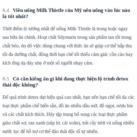
Viên uống Milk Thistle của Mỹ nên uống vào lúc nào
là tốt nhất?
Thời điểm lý tưởng nhất để uống Milk Thistle là trong hoặc ngay
sau bữa ăn chính. Hoạt chất Silymarin trong sản phẩm tan tốt trong
chất béo, do đó việc dùng chung với thức ăn sẽ giúp cơ thể hấp thu
tối đa dưỡng chất, đồng thời hạn chế tối thiểu cảm giác cồn cào hay
kích ứng dạ dày nhẹ ở một số người nhạy cảm.
Có cần kiêng ăn gì khi đang thực hiện lộ trình detox
thải độc không?
Để quá trình detox đạt hiệu quả cao nhất, bạn nên hạn chế tối đa các
loại thực phẩm chế biến sẵn, đồ ăn nhiều dầu mỡ, đồ ngọt, rượu bia
và các chất kích thích. Hãy tập trung bổ sung các loại thực phẩm
giàu chất xơ, rau xanh (súp lơ, cải xoăn), trái cây tươi và uống nhiều
nước lọc để hỗ trợ cơ thể đào thải độc tố tự nhiên.