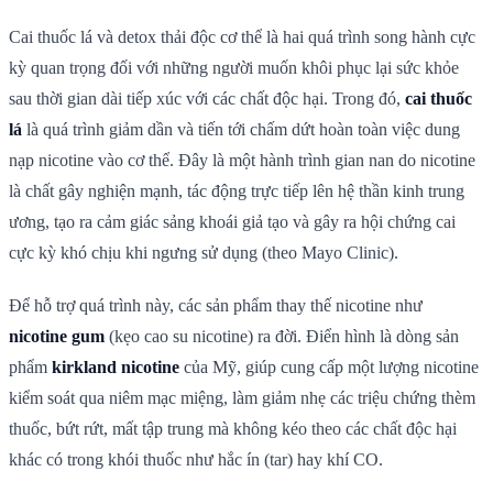
Cai thuốc lá và detox thải độc cơ thể là hai quá trình song hành cực
kỳ quan trọng đối với những người muốn khôi phục lại sức khỏe
sau thời gian dài tiếp xúc với các chất độc hại. Trong đó,
cai thuốc
lá
là quá trình giảm dần và tiến tới chấm dứt hoàn toàn việc dung
nạp nicotine vào cơ thể. Đây là một hành trình gian nan do nicotine
là chất gây nghiện mạnh, tác động trực tiếp lên hệ thần kinh trung
ương, tạo ra cảm giác sảng khoái giả tạo và gây ra hội chứng cai
cực kỳ khó chịu khi ngưng sử dụng (theo Mayo Clinic).
Để hỗ trợ quá trình này, các sản phẩm thay thế nicotine như
nicotine gum
(kẹo cao su nicotine) ra đời. Điển hình là dòng sản
phẩm
kirkland nicotine
của Mỹ, giúp cung cấp một lượng nicotine
kiểm soát qua niêm mạc miệng, làm giảm nhẹ các triệu chứng thèm
thuốc, bứt rứt, mất tập trung mà không kéo theo các chất độc hại
khác có trong khói thuốc như hắc ín (tar) hay khí CO.