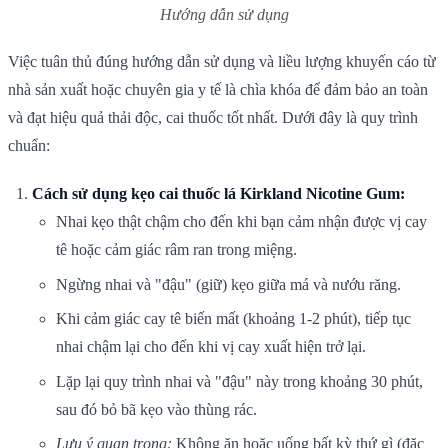
Hướng dẫn sử dụng
Việc tuân thủ đúng hướng dẫn sử dụng và liều lượng khuyến cáo từ
nhà sản xuất hoặc chuyên gia y tế là chìa khóa để đảm bảo an toàn
và đạt hiệu quả thải độc, cai thuốc tốt nhất. Dưới đây là quy trình
chuẩn:
Cách sử dụng kẹo cai thuốc lá Kirkland Nicotine Gum:
Nhai kẹo thật chậm cho đến khi bạn cảm nhận được vị cay
tê hoặc cảm giác râm ran trong miệng.
Ngừng nhai và "đậu" (giữ) kẹo giữa má và nướu răng.
Khi cảm giác cay tê biến mất (khoảng 1-2 phút), tiếp tục
nhai chậm lại cho đến khi vị cay xuất hiện trở lại.
Lặp lại quy trình nhai và "đậu" này trong khoảng 30 phút,
sau đó bỏ bã kẹo vào thùng rác.
Lưu ý quan trọng:
Không ăn hoặc uống bất kỳ thứ gì (đặc