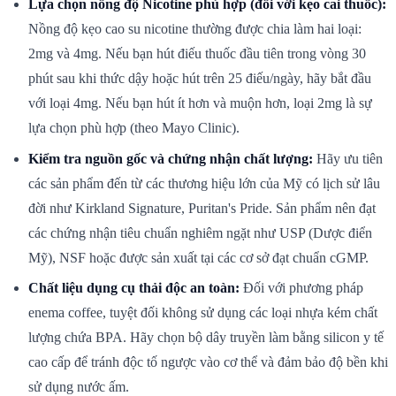
Lựa chọn nồng độ Nicotine phù hợp (đối với kẹo cai thuốc):
Nồng độ kẹo cao su nicotine thường được chia làm hai loại:
2mg và 4mg. Nếu bạn hút điếu thuốc đầu tiên trong vòng 30
phút sau khi thức dậy hoặc hút trên 25 điếu/ngày, hãy bắt đầu
với loại 4mg. Nếu bạn hút ít hơn và muộn hơn, loại 2mg là sự
lựa chọn phù hợp (theo Mayo Clinic).
Kiểm tra nguồn gốc và chứng nhận chất lượng:
Hãy ưu tiên
các sản phẩm đến từ các thương hiệu lớn của Mỹ có lịch sử lâu
đời như Kirkland Signature, Puritan's Pride. Sản phẩm nên đạt
các chứng nhận tiêu chuẩn nghiêm ngặt như USP (Dược điển
Mỹ), NSF hoặc được sản xuất tại các cơ sở đạt chuẩn cGMP.
Chất liệu dụng cụ thải độc an toàn:
Đối với phương pháp
enema coffee, tuyệt đối không sử dụng các loại nhựa kém chất
lượng chứa BPA. Hãy chọn bộ dây truyền làm bằng silicon y tế
cao cấp để tránh độc tố ngược vào cơ thể và đảm bảo độ bền khi
sử dụng nước ấm.