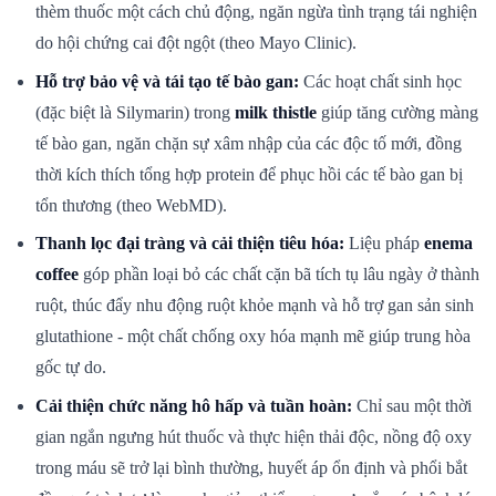
thèm thuốc một cách chủ động, ngăn ngừa tình trạng tái nghiện
do hội chứng cai đột ngột (theo Mayo Clinic).
Hỗ trợ bảo vệ và tái tạo tế bào gan:
Các hoạt chất sinh học
(đặc biệt là Silymarin) trong
milk thistle
giúp tăng cường màng
tế bào gan, ngăn chặn sự xâm nhập của các độc tố mới, đồng
thời kích thích tổng hợp protein để phục hồi các tế bào gan bị
tổn thương (theo WebMD).
Thanh lọc đại tràng và cải thiện tiêu hóa:
Liệu pháp
enema
coffee
góp phần loại bỏ các chất cặn bã tích tụ lâu ngày ở thành
ruột, thúc đẩy nhu động ruột khỏe mạnh và hỗ trợ gan sản sinh
glutathione - một chất chống oxy hóa mạnh mẽ giúp trung hòa
gốc tự do.
Cải thiện chức năng hô hấp và tuần hoàn:
Chỉ sau một thời
gian ngắn ngưng hút thuốc và thực hiện thải độc, nồng độ oxy
trong máu sẽ trở lại bình thường, huyết áp ổn định và phổi bắt