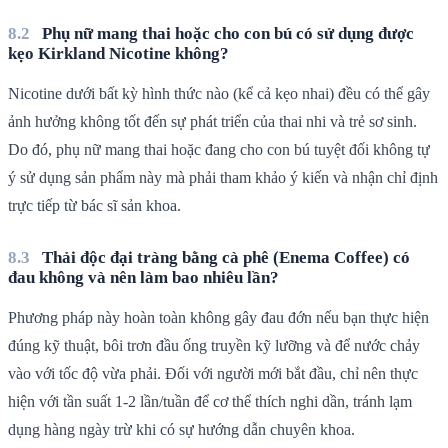
Phụ nữ mang thai hoặc cho con bú có sử dụng được
kẹo Kirkland Nicotine không?
Nicotine dưới bất kỳ hình thức nào (kể cả kẹo nhai) đều có thể gây
ảnh hưởng không tốt đến sự phát triển của thai nhi và trẻ sơ sinh.
Do đó, phụ nữ mang thai hoặc đang cho con bú tuyệt đối không tự
ý sử dụng sản phẩm này mà phải tham khảo ý kiến và nhận chỉ định
trực tiếp từ bác sĩ sản khoa.
Thải độc đại tràng bằng cà phê (Enema Coffee) có
đau không và nên làm bao nhiêu lần?
Phương pháp này hoàn toàn không gây đau đớn nếu bạn thực hiện
đúng kỹ thuật, bôi trơn đầu ống truyền kỹ lưỡng và để nước chảy
vào với tốc độ vừa phải. Đối với người mới bắt đầu, chỉ nên thực
hiện với tần suất 1-2 lần/tuần để cơ thể thích nghi dần, tránh lạm
dụng hàng ngày trừ khi có sự hướng dẫn chuyên khoa.