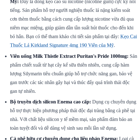
Mỹ:
Đây là dòng kẹo cao su nicotine (nicotine gum) cực kỳ nổi
tiếng. Sản phẩm hỗ trợ người nghiện thuốc lá nặng kiểm soát
cơn thèm thuốc bằng cách cung cấp lượng nicotine vừa đủ qua
niêm mạc miệng, giúp giảm dần tần suất hút thuốc cho đến khi
bỏ hẳn. Bạn có thể tham khảo chi tiết sản phẩm tại đây:
Kẹo Cai
Thuốc Lá Kirkland Signature 4mg 190 Viên của Mỹ
.
Viên uống Milk Thistle Extract Puritan's Pride 1000mg:
Sản
phẩm chiết xuất từ hạt cây kế sữa thiên nhiên, cung cấp hàm
lượng Silymarin tiêu chuẩn giúp hỗ trợ chức năng gan, bảo vệ
gan trước các tác nhân gây hại và thúc đẩy quá trình thải độc
gan tự nhiên.
Bộ truyền dịch silicon Enema cao cấp:
Dụng cụ chuyên dụng
hỗ trợ thực hiện phương pháp thải độc đại tràng bằng cà phê tại
nhà. Với chất liệu silicon y tế mềm mại, sản phẩm đảm bảo an
toàn tuyệt đối và dễ dàng vệ sinh sau mỗi lần sử dụng.
Cà phê hữu cơ chuyên dụng cho liệu pháp Enema:
Loại cà