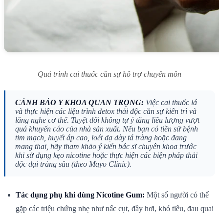
Quá trình cai thuốc cần sự hỗ trợ chuyên môn
CẢNH BÁO Y KHOA QUAN TRỌNG:
Việc cai thuốc lá
và thực hiện các liệu trình detox thải độc cần sự kiên trì và
lắng nghe cơ thể. Tuyệt đối không tự ý tăng liều lượng vượt
quá khuyến cáo của nhà sản xuất. Nếu bạn có tiền sử bệnh
tim mạch, huyết áp cao, loét dạ dày tá tràng hoặc đang
mang thai, hãy tham khảo ý kiến bác sĩ chuyên khoa trước
khi sử dụng kẹo nicotine hoặc thực hiện các biện pháp thải
độc đại tràng sâu (theo Mayo Clinic).
Tác dụng phụ khi dùng Nicotine Gum:
Một số người có thể
gặp các triệu chứng nhẹ như nấc cụt, đầy hơi, khó tiêu, đau quai