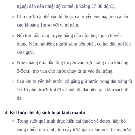
nguội dần đến nhiệt độ cơ thể (khoảng 37-38 độ C).
Cho nước cà phê vào túi hoặc ca truyền enema, treo ca lên
cao khoảng 1m so với vị trí nằm.
Bôi trơn đầu ống truyền bằng dầu dừa hoặc gel chuyên
dụng. Nằm nghiêng người sang bên phải, co hai đầu gối lên
sát ngực.
Nhẹ nhàng đưa đầu ống truyền vào trực tràng (sâu khoảng
3-5cm), mở van cho nước chảy từ từ vào đại tràng.
Sau khi truyền hết nước, cố gắng giữ nước trong đại tràng từ
10-15 phút trước khi đi vệ sinh để đạt hiệu quả làm sạch tối
đa.
Kết hợp chế độ sinh hoạt lành mạnh:
Trong suốt quá trình thực hiện cai thuốc và detox, hãy bổ
sung nhiều rau xanh, trái cây tươi giàu vitamin C (cam, bưởi,