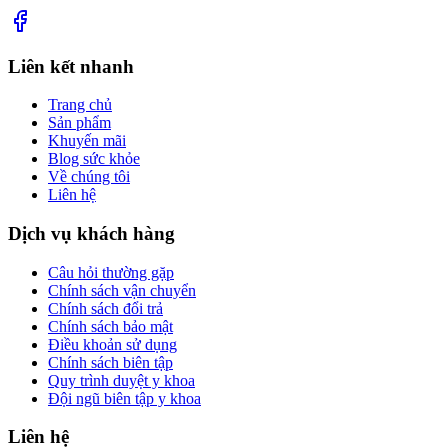
Liên kết nhanh
Trang chủ
Sản phẩm
Khuyến mãi
Blog sức khỏe
Về chúng tôi
Liên hệ
Dịch vụ khách hàng
Câu hỏi thường gặp
Chính sách vận chuyển
Chính sách đổi trả
Chính sách bảo mật
Điều khoản sử dụng
Chính sách biên tập
Quy trình duyệt y khoa
Đội ngũ biên tập y khoa
Liên hệ