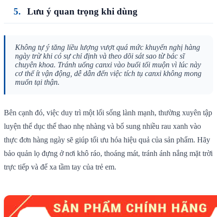
Lưu ý quan trọng khi dùng
Không tự ý tăng liều lượng vượt quá mức khuyến nghị hàng
ngày trừ khi có sự chỉ định và theo dõi sát sao từ bác sĩ
chuyên khoa. Tránh uống canxi vào buổi tối muộn vì lúc này
cơ thể ít vận động, dễ dẫn đến việc tích tụ canxi không mong
muốn tại thận.
Bên cạnh đó, việc duy trì một lối sống lành mạnh, thường xuyên tập
luyện thể dục thể thao nhẹ nhàng và bổ sung nhiều rau xanh vào
thực đơn hàng ngày sẽ giúp tối ưu hóa hiệu quả của sản phẩm. Hãy
bảo quản lọ đựng ở nơi khô ráo, thoáng mát, tránh ánh nắng mặt trời
trực tiếp và để xa tầm tay của trẻ em.