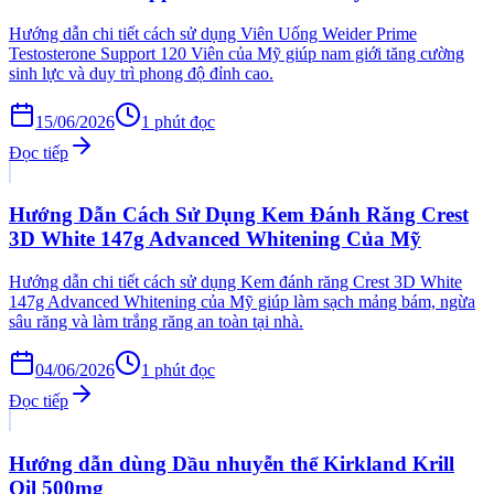
Hướng dẫn chi tiết cách sử dụng Viên Uống Weider Prime
Testosterone Support 120 Viên của Mỹ giúp nam giới tăng cường
sinh lực và duy trì phong độ đỉnh cao.
15/06/2026
1
phút đọc
Đọc tiếp
Hướng Dẫn Cách Sử Dụng Kem Đánh Răng Crest
3D White 147g Advanced Whitening Của Mỹ
Hướng dẫn chi tiết cách sử dụng Kem đánh răng Crest 3D White
147g Advanced Whitening của Mỹ giúp làm sạch mảng bám, ngừa
sâu răng và làm trắng răng an toàn tại nhà.
04/06/2026
1
phút đọc
Đọc tiếp
Hướng dẫn dùng Dầu nhuyễn thể Kirkland Krill
Oil 500mg