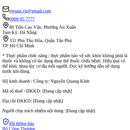
vivuus.vn@gmail.com
0909 95 7777
80 Trần Cao Vân, Phường An Xuân
Tam Kỳ, Đà Nẵng
331 Phú Thọ Hòa, Quận Tân Phú
TP. Hồ Chí Minh
* Thực phẩm chức năng / thực phẩm bảo vệ sức khỏe không phải là
thuốc và không có tác dụng thay thế thuốc chữa bệnh. Hiệu quả có
thể khác nhau tùy cơ địa mỗi người. Đọc kỹ hướng dẫn sử dụng
trước khi dùng.
Hộ kinh doanh / Công ty:
Nguyễn Quang Kính
Mã số thuế / ĐKKD:
[Đang cập nhật]
Địa chỉ ĐKKD:
[Đang cập nhật]
Người chịu trách nhiệm nội dung:
[Đang cập nhật]
Đã thông báo
Bộ Công Thương