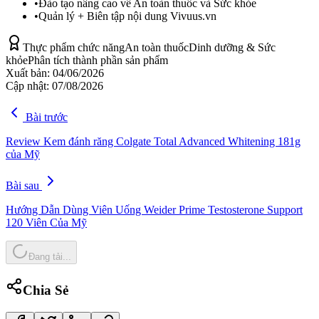
•
Đào tạo nâng cao về An toàn thuốc và Sức khỏe
•
Quản lý + Biên tập nội dung Vivuus.vn
Thực phẩm chức năng
An toàn thuốc
Dinh dưỡng & Sức
khỏe
Phân tích thành phần sản phẩm
Xuất bản:
04/06/2026
Cập nhật:
07/08/2026
Bài trước
Review Kem đánh răng Colgate Total Advanced Whitening 181g
của Mỹ
Bài sau
Hướng Dẫn Dùng Viên Uống Weider Prime Testosterone Support
120 Viên Của Mỹ
Đang tải...
Chia Sẻ