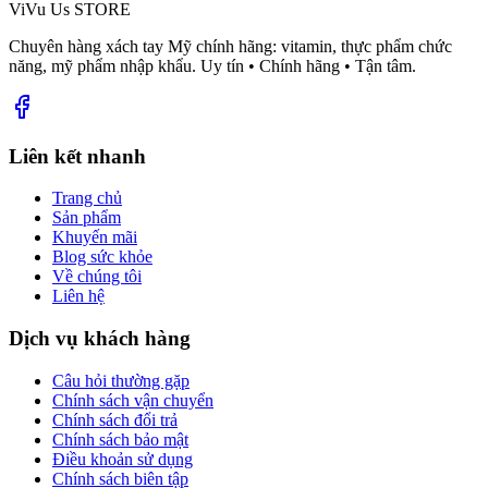
ViVu Us STORE
Chuyên hàng xách tay Mỹ chính hãng: vitamin, thực phẩm chức
năng, mỹ phẩm nhập khẩu. Uy tín • Chính hãng • Tận tâm.
Liên kết nhanh
Trang chủ
Sản phẩm
Khuyến mãi
Blog sức khỏe
Về chúng tôi
Liên hệ
Dịch vụ khách hàng
Câu hỏi thường gặp
Chính sách vận chuyển
Chính sách đổi trả
Chính sách bảo mật
Điều khoản sử dụng
Chính sách biên tập