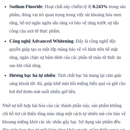
Sodium Fluoride
: Hoạt chất này chiếm tỷ lệ
0.243%
trong sản
phẩm, đóng vai trò quan trọng trong việc tái khoáng hóa men
răng, hỗ trợ ngăn ngừa sâu răng và bảo vệ răng trước sự tấn
công của axit từ thực phẩm.
Công nghệ Advanced Whitening
: Đây là công nghệ độc
quyền giúp tạo ra một lớp màng bảo vệ vô hình trên bề mặt
răng, ngăn chặn sự bám dính của các phân tử màu từ thức ăn
sau khi chải răng.
Hương bạc hà tự nhiên
: Tinh chất bạc hà mang lại cảm giác
sảng khoái tức thì, giúp khử mùi hôi miệng hiệu quả và giữ cho
hơi thở thơm mát suốt nhiều giờ liền.
Nhờ sự kết hợp hài hòa của các thành phần này, sản phẩm không
chỉ hỗ trợ cải thiện tông màu răng một cách tự nhiên mà còn bảo vệ
khoang miệng khỏi các tác nhân gây hại. Sử dụng sản phẩm đều
đặn giúp bạn duy trì một hàm răng khỏe mạnh, giảm thiểu nguy cơ