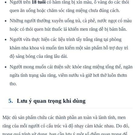
Người trên
18 tuổi
có hàm răng bị xỉn màu, ố vàng do các thói
quen ăn uống hoặc chăm sóc răng miệng chưa đúng cách.
Những người thường xuyên uống trà, cà phê, nước ngọt có màu
hoặc có thói quen hút thuốc lá khiến men răng dễ bị bám bẩn.
Người vừa thực hiện các liệu trình tẩy trắng răng tại phòng
khám nha khoa và muốn tìm kiếm một sản phẩm hỗ trợ duy trì
độ sáng bóng của răng lâu dài.
Người mong muốn cải thiện sức khỏe răng miệng tổng thể, ngăn
ngừa tình trạng sâu răng, viêm nướu và giữ hơi thở luôn thơm
tho.
Lưu ý quan trọng khi dùng
Mặc dù sản phẩm chứa các thành phần an toàn và lành tính, men
răng của mỗi người có cấu trúc và độ nhạy cảm khác nhau. Do đó,
trong quá trình sử dụng, bạn cần lưu ý một số điểm quan trọng để