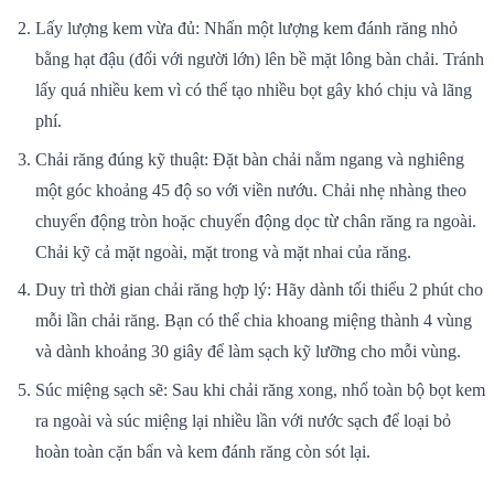
Lấy lượng kem vừa đủ: Nhấn một lượng kem đánh răng nhỏ
bằng hạt đậu (đối với người lớn) lên bề mặt lông bàn chải. Tránh
lấy quá nhiều kem vì có thể tạo nhiều bọt gây khó chịu và lãng
phí.
Chải răng đúng kỹ thuật: Đặt bàn chải nằm ngang và nghiêng
một góc khoảng 45 độ so với viền nướu. Chải nhẹ nhàng theo
chuyển động tròn hoặc chuyển động dọc từ chân răng ra ngoài.
Chải kỹ cả mặt ngoài, mặt trong và mặt nhai của răng.
Duy trì thời gian chải răng hợp lý: Hãy dành tối thiểu 2 phút cho
mỗi lần chải răng. Bạn có thể chia khoang miệng thành 4 vùng
và dành khoảng 30 giây để làm sạch kỹ lưỡng cho mỗi vùng.
Súc miệng sạch sẽ: Sau khi chải răng xong, nhổ toàn bộ bọt kem
ra ngoài và súc miệng lại nhiều lần với nước sạch để loại bỏ
hoàn toàn cặn bẩn và kem đánh răng còn sót lại.