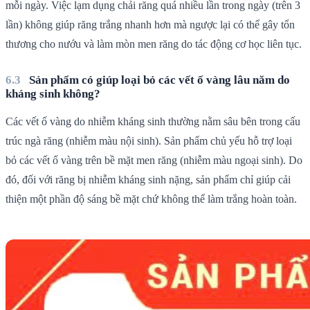
mỗi ngày. Việc lạm dụng chải răng quá nhiều lần trong ngày (trên 3
lần) không giúp răng trắng nhanh hơn mà ngược lại có thể gây tổn
thương cho nướu và làm mòn men răng do tác động cơ học liên tục.
Sản phẩm có giúp loại bỏ các vết ố vàng lâu năm do
kháng sinh không?
Các vết ố vàng do nhiễm kháng sinh thường nằm sâu bên trong cấu
trúc ngà răng (nhiễm màu nội sinh). Sản phẩm chủ yếu hỗ trợ loại
bỏ các vết ố vàng trên bề mặt men răng (nhiễm màu ngoại sinh). Do
đó, đối với răng bị nhiễm kháng sinh nặng, sản phẩm chỉ giúp cải
thiện một phần độ sáng bề mặt chứ không thể làm trắng hoàn toàn.