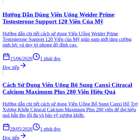
Hướng Dẫn Dùng Viên Uống Weider Prime
Testosterone Support 120 Viên Của Mỹ
Hướng dẫn chi tiết cách sử dụng Viên Uống Weider Prime
Testosterone Support 120 Viên của Mỹ giúp nam giới tăng cường
sinh lực và duy trì phong độ đỉnh cao.
15/06/2026
1
phút đọc
Đọc tiếp
Cách Sử Dụng Viên Uống Bổ Sung Canxi Citracal
Calcium Maximum Plus 280 Viên Hiệu Quả
Hướng dẫn chi tiết cách sử dụng Viên Uống Bổ Sung Canxi Hỗ Trợ
Xương Khớp Citracal Calcium Maximum Plus 280 viên để đạt hiệu
quả hấp thụ tối đa và bảo vệ xương khớp.
28/05/2026
1
phút đọc
Đọc tiếp