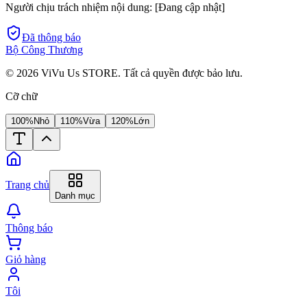
Người chịu trách nhiệm nội dung:
[Đang cập nhật]
Đã thông báo
Bộ Công Thương
©
2026
ViVu Us STORE. Tất cả quyền được bảo lưu.
Cỡ chữ
100%
Nhỏ
110%
Vừa
120%
Lớn
Trang chủ
Danh mục
Thông báo
Giỏ hàng
Tôi