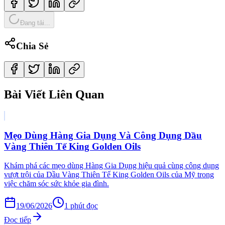
Đang tải...
Chia Sẻ
Bài Viết Liên Quan
Mẹo Dùng Hàng Gia Dụng Và Công Dụng Dầu
Vàng Thiên Tế King Golden Oils
Khám phá các mẹo dùng Hàng Gia Dụng hiệu quả cùng công dụng
vượt trội của Dầu Vàng Thiên Tế King Golden Oils của Mỹ trong
việc chăm sóc sức khỏe gia đình.
19/06/2026
1
phút đọc
Đọc tiếp