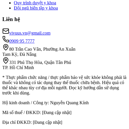
Quy trình duyệt y khoa
Đội ngũ biên tập y khoa
Liên hệ
vivuus.vn@gmail.com
0909 95 7777
80 Trần Cao Vân, Phường An Xuân
Tam Kỳ, Đà Nẵng
331 Phú Thọ Hòa, Quận Tân Phú
TP. Hồ Chí Minh
* Thực phẩm chức năng / thực phẩm bảo vệ sức khỏe không phải là
thuốc và không có tác dụng thay thế thuốc chữa bệnh. Hiệu quả có
thể khác nhau tùy cơ địa mỗi người. Đọc kỹ hướng dẫn sử dụng
trước khi dùng.
Hộ kinh doanh / Công ty:
Nguyễn Quang Kính
Mã số thuế / ĐKKD:
[Đang cập nhật]
Địa chỉ ĐKKD:
[Đang cập nhật]