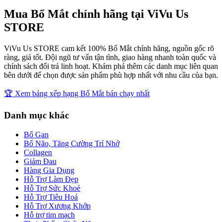
Mua
Bổ Mắt
chính hãng tại
ViVu Us
STORE
ViVu Us STORE
cam kết 100%
Bổ Mắt
chính hãng, nguồn gốc rõ
ràng, giá tốt. Đội ngũ tư vấn tận tình, giao hàng nhanh toàn quốc và
chính sách đổi trả linh hoạt. Khám phá thêm các danh mục liên quan
bên dưới để chọn được sản phẩm phù hợp nhất với nhu cầu của bạn.
🏆 Xem bảng xếp hạng
Bổ Mắt
bán chạy nhất
Danh mục khác
Bổ Gan
Bổ Não, Tăng Cường Trí Nhớ
Collagen
Giảm Đau
Hàng Gia Dụng
Hỗ Trợ Làm Đẹp
Hỗ Trợ Sức Khoẻ
Hỗ Trợ Tiêu Hoá
Hỗ Trợ Xương Khớp
Hỗ trợ tim mạch