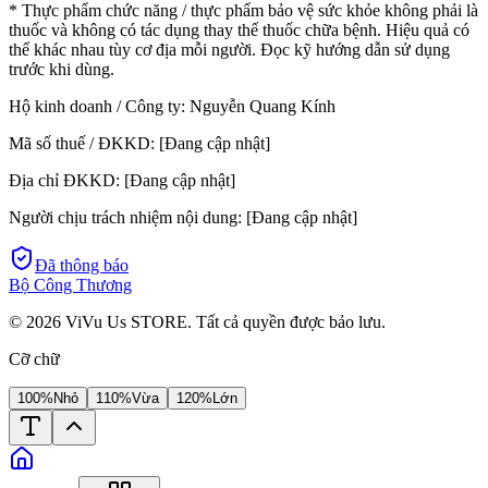
* Thực phẩm chức năng / thực phẩm bảo vệ sức khỏe không phải là
thuốc và không có tác dụng thay thế thuốc chữa bệnh. Hiệu quả có
thể khác nhau tùy cơ địa mỗi người. Đọc kỹ hướng dẫn sử dụng
trước khi dùng.
Hộ kinh doanh / Công ty:
Nguyễn Quang Kính
Mã số thuế / ĐKKD:
[Đang cập nhật]
Địa chỉ ĐKKD:
[Đang cập nhật]
Người chịu trách nhiệm nội dung:
[Đang cập nhật]
Đã thông báo
Bộ Công Thương
©
2026
ViVu Us STORE. Tất cả quyền được bảo lưu.
Cỡ chữ
100%
Nhỏ
110%
Vừa
120%
Lớn