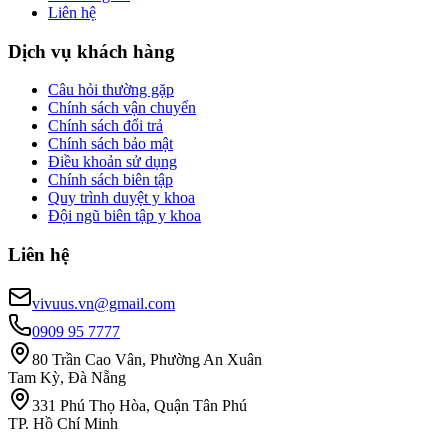
Liên hệ
Dịch vụ khách hàng
Câu hỏi thường gặp
Chính sách vận chuyển
Chính sách đổi trả
Chính sách bảo mật
Điều khoản sử dụng
Chính sách biên tập
Quy trình duyệt y khoa
Đội ngũ biên tập y khoa
Liên hệ
vivuus.vn@gmail.com
0909 95 7777
80 Trần Cao Vân, Phường An Xuân
Tam Kỳ, Đà Nẵng
331 Phú Thọ Hòa, Quận Tân Phú
TP. Hồ Chí Minh