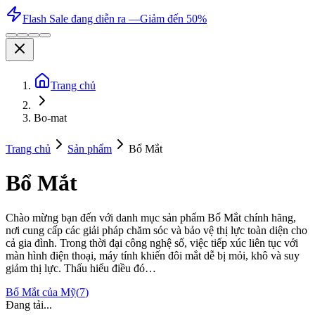
Flash Sale đang diễn ra —
Giảm đến 50%
Trang chủ
Bo-mat
Trang chủ
Sản phẩm
Bổ Mắt
Bổ Mắt
Chào mừng bạn đến với danh mục sản phẩm Bổ Mắt chính hãng,
nơi cung cấp các giải pháp chăm sóc và bảo vệ thị lực toàn diện cho
cả gia đình. Trong thời đại công nghệ số, việc tiếp xúc liên tục với
màn hình điện thoại, máy tính khiến đôi mắt dễ bị mỏi, khô và suy
giảm thị lực. Thấu hiểu điều đó…
Bổ Mắt
của Mỹ
(
7
)
Đang tải...