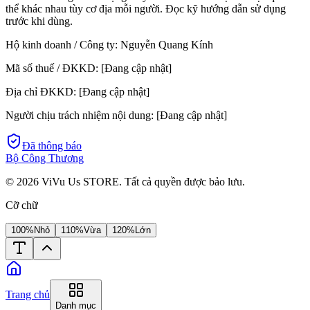
thể khác nhau tùy cơ địa mỗi người. Đọc kỹ hướng dẫn sử dụng
trước khi dùng.
Hộ kinh doanh / Công ty:
Nguyễn Quang Kính
Mã số thuế / ĐKKD:
[Đang cập nhật]
Địa chỉ ĐKKD:
[Đang cập nhật]
Người chịu trách nhiệm nội dung:
[Đang cập nhật]
Đã thông báo
Bộ Công Thương
©
2026
ViVu Us STORE. Tất cả quyền được bảo lưu.
Cỡ chữ
100%
Nhỏ
110%
Vừa
120%
Lớn
Trang chủ
Danh mục