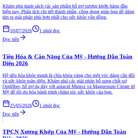
Khám phá danh sách các sản phẩm hỗ trợ xương khớp hàng đầu
hiện nay. Phân tích chi tiết thành phần, công dụng giúp bạn dễ dàng
tìm ra giải pháp phù hợp nhất cho sức khỏe vận động.
10/07/2026
1
phút đọc
Đọc tiếp
Tiêu Hóa & Cân Nặng Của Mỹ - Hướng Dẫn Toàn
Diện 2026
Hệ tiêu hóa khỏe mạnh là chìa khóa vàng cho một vóc dáng cân đối
và sức khỏe toàn diện. Khám phá các giải pháp bổ sung chất xơ
Optifiber, hỗ trợ dạ dày với antacid Mintox và Magnesium Citrate từ
Mỹ để tối ưu hóa hành trình chăm sóc sức khỏe của bạn.
25/05/2026
1
phút đọc
Đọc tiếp
TPCN Xương Khớp Của Mỹ - Hướng Dẫn Toàn