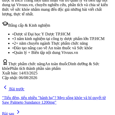
dược sĩ Bích Trang hiện đảm nhận vai trò quản lý và biên tập nội
dung tại Vivuus.vn, chuyên nghiên cứu, phân tích và chia sẻ kiến
thức về sức khỏe nhằm mang đến độc giả những bài viết chất
lượng, thực tế nhất.
Bằng cấp & Kinh nghiệm
•
Dược sĩ Đại học Y Dược TP.HCM
•
3 năm kinh nghiệm tại công ty dược phẩm lớn TP.HCM
•
2+ năm chuyên ngành Thực phẩm chức năng
•
Đào tạo nâng cao về An toàn thuốc và Sức khỏe
•
Quản lý + Biên tập nội dung Vivuus.vn
Thực phẩm chức năng
An toàn thuốc
Dinh dưỡng & Sức
khỏe
Phân tích thành phần sản phẩm
Xuất bản:
14/03/2025
Cập nhật:
06/08/2026
Bài trước
"Tiểu đêm, tiểu nhiều "hành hạ"? Mẹo sống khỏe và bí quyết từ
Saw Palmeto Sundance 1200mg"
Bài sau