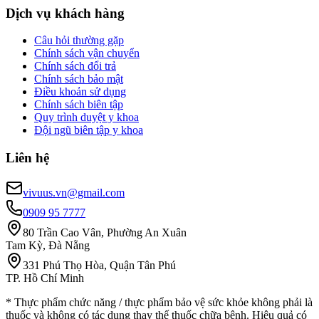
Dịch vụ khách hàng
Câu hỏi thường gặp
Chính sách vận chuyển
Chính sách đổi trả
Chính sách bảo mật
Điều khoản sử dụng
Chính sách biên tập
Quy trình duyệt y khoa
Đội ngũ biên tập y khoa
Liên hệ
vivuus.vn@gmail.com
0909 95 7777
80 Trần Cao Vân, Phường An Xuân
Tam Kỳ, Đà Nẵng
331 Phú Thọ Hòa, Quận Tân Phú
TP. Hồ Chí Minh
* Thực phẩm chức năng / thực phẩm bảo vệ sức khỏe không phải là
thuốc và không có tác dụng thay thế thuốc chữa bệnh. Hiệu quả có