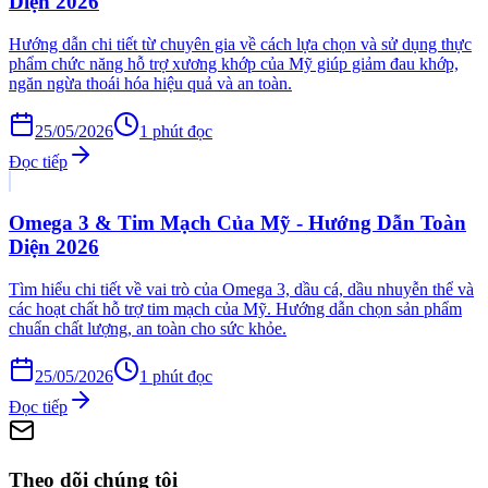
Diện 2026
Hướng dẫn chi tiết từ chuyên gia về cách lựa chọn và sử dụng thực
phẩm chức năng hỗ trợ xương khớp của Mỹ giúp giảm đau khớp,
ngăn ngừa thoái hóa hiệu quả và an toàn.
25/05/2026
1
phút đọc
Đọc tiếp
Omega 3 & Tim Mạch Của Mỹ - Hướng Dẫn Toàn
Diện 2026
Tìm hiểu chi tiết về vai trò của Omega 3, dầu cá, dầu nhuyễn thể và
các hoạt chất hỗ trợ tim mạch của Mỹ. Hướng dẫn chọn sản phẩm
chuẩn chất lượng, an toàn cho sức khỏe.
25/05/2026
1
phút đọc
Đọc tiếp
Theo dõi chúng tôi