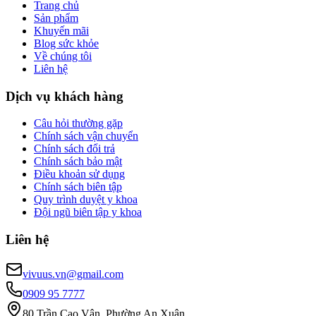
Trang chủ
Sản phẩm
Khuyến mãi
Blog sức khỏe
Về chúng tôi
Liên hệ
Dịch vụ khách hàng
Câu hỏi thường gặp
Chính sách vận chuyển
Chính sách đổi trả
Chính sách bảo mật
Điều khoản sử dụng
Chính sách biên tập
Quy trình duyệt y khoa
Đội ngũ biên tập y khoa
Liên hệ
vivuus.vn@gmail.com
0909 95 7777
80 Trần Cao Vân, Phường An Xuân