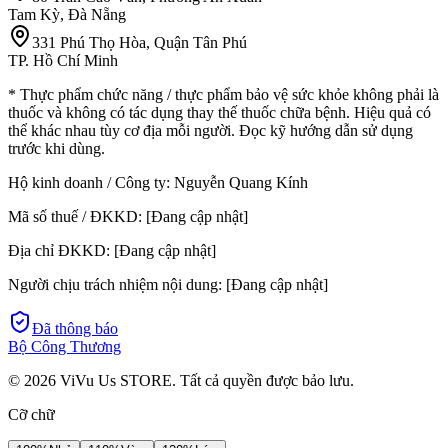
Tam Kỳ, Đà Nẵng
331 Phú Thọ Hòa, Quận Tân Phú
TP. Hồ Chí Minh
* Thực phẩm chức năng / thực phẩm bảo vệ sức khỏe không phải là
thuốc và không có tác dụng thay thế thuốc chữa bệnh. Hiệu quả có
thể khác nhau tùy cơ địa mỗi người. Đọc kỹ hướng dẫn sử dụng
trước khi dùng.
Hộ kinh doanh / Công ty:
Nguyễn Quang Kính
Mã số thuế / ĐKKD:
[Đang cập nhật]
Địa chỉ ĐKKD:
[Đang cập nhật]
Người chịu trách nhiệm nội dung:
[Đang cập nhật]
Đã thông báo
Bộ Công Thương
©
2026
ViVu Us STORE. Tất cả quyền được bảo lưu.
Cỡ chữ