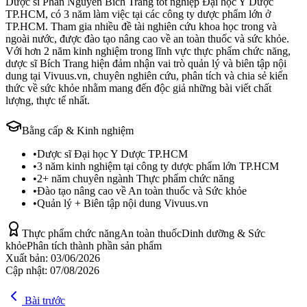
Dược sĩ Phan Nguyễn Bích Trang tốt nghiệp Đại học Y Dược
TP.HCM, có 3 năm làm việc tại các công ty dược phẩm lớn ở
TP.HCM. Tham gia nhiều đề tài nghiên cứu khoa học trong và
ngoài nước, được đào tạo nâng cao về an toàn thuốc và sức khỏe.
Với hơn 2 năm kinh nghiệm trong lĩnh vực thực phẩm chức năng,
dược sĩ Bích Trang hiện đảm nhận vai trò quản lý và biên tập nội
dung tại Vivuus.vn, chuyên nghiên cứu, phân tích và chia sẻ kiến
thức về sức khỏe nhằm mang đến độc giả những bài viết chất
lượng, thực tế nhất.
Bằng cấp & Kinh nghiệm
•
Dược sĩ Đại học Y Dược TP.HCM
•
3 năm kinh nghiệm tại công ty dược phẩm lớn TP.HCM
•
2+ năm chuyên ngành Thực phẩm chức năng
•
Đào tạo nâng cao về An toàn thuốc và Sức khỏe
•
Quản lý + Biên tập nội dung Vivuus.vn
Thực phẩm chức năng
An toàn thuốc
Dinh dưỡng & Sức
khỏe
Phân tích thành phần sản phẩm
Xuất bản:
03/06/2026
Cập nhật:
07/08/2026
Bài trước