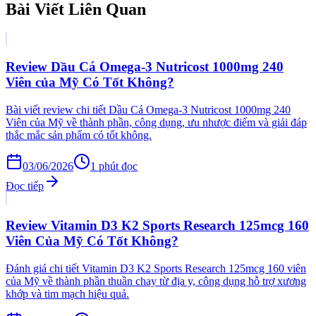
Bài Viết Liên Quan
Review Dầu Cá Omega-3 Nutricost 1000mg 240
Viên của Mỹ Có Tốt Không?
Bài viết review chi tiết Dầu Cá Omega-3 Nutricost 1000mg 240
Viên của Mỹ về thành phần, công dụng, ưu nhược điểm và giải đáp
thắc mắc sản phẩm có tốt không.
03/06/2026
1
phút đọc
Đọc tiếp
Review Vitamin D3 K2 Sports Research 125mcg 160
Viên Của Mỹ Có Tốt Không?
Đánh giá chi tiết Vitamin D3 K2 Sports Research 125mcg 160 viên
của Mỹ về thành phần thuần chay từ địa y, công dụng hỗ trợ xương
khớp và tim mạch hiệu quả.