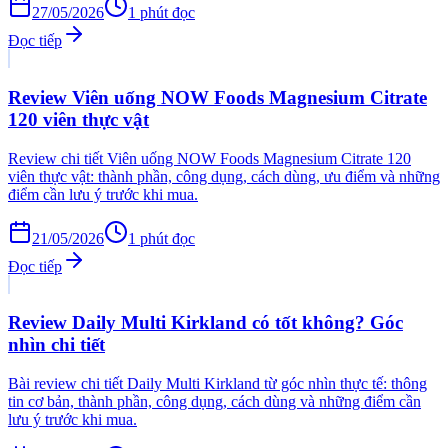
27/05/2026
1
phút đọc
Đọc tiếp
Review Viên uống NOW Foods Magnesium Citrate
120 viên thực vật
Review chi tiết Viên uống NOW Foods Magnesium Citrate 120
viên thực vật: thành phần, công dụng, cách dùng, ưu điểm và những
điểm cần lưu ý trước khi mua.
21/05/2026
1
phút đọc
Đọc tiếp
Review Daily Multi Kirkland có tốt không? Góc
nhìn chi tiết
Bài review chi tiết Daily Multi Kirkland từ góc nhìn thực tế: thông
tin cơ bản, thành phần, công dụng, cách dùng và những điểm cần
lưu ý trước khi mua.