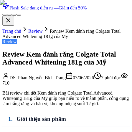
Flash Sale đang diễn ra —
Giảm đến 50%
Trang chủ
Review
Review Kem đánh răng Colgate Total
Advanced Whitening 181g của Mỹ
Review
Review Kem đánh răng Colgate Total
Advanced Whitening 181g của Mỹ
DS. Phan Nguyễn Bích Trang
03/06/2026
7
phút đọc
710
Bài review chi tiết Kem đánh răng Colgate Total Advanced
Whitening 181g của Mỹ giúp bạn hiểu rõ về thành phần, công dụng
làm trắng răng và bảo vệ khoang miệng suốt 12 giờ.
Giới thiệu sản phẩm