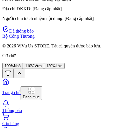
Địa chỉ ĐKKD:
[Đang cập nhật]
Người chịu trách nhiệm nội dung:
[Đang cập nhật]
Đã thông báo
Bộ Công Thương
©
2026
ViVu Us STORE. Tất cả quyền được bảo lưu.
Cỡ chữ
100%
Nhỏ
110%
Vừa
120%
Lớn
Trang chủ
Danh mục
Thông báo
Giỏ hàng