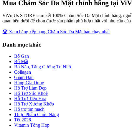
Mua
Chăm Sóc Da Mặt
chính hãng tại
ViV
ViVu Us STORE
cam kết 100%
Chăm Sóc Da Mặt
chính hãng, nguồn
quan bên dưới để chọn được sản phẩm phù hợp nhất với nhu cầu của 
🏆 Xem bảng xếp hạng
Chăm Sóc Da Mặt
bán chạy nhất
Danh mục khác
Bổ Gan
Bổ Mắt
Bổ Não, Tăng Cường Trí Nhớ
Collagen
Giảm Đau
Hàng Gia Dụng
Hỗ Trợ Làm Đẹp
Hỗ Trợ Sức Khoẻ
Hỗ Trợ Tiêu Hoá
Hỗ Trợ Xương Khớp
Hỗ trợ tim mạch
Thực Phẩm Chức Năng
Tết 2026
Vitamin Tổng Hợp