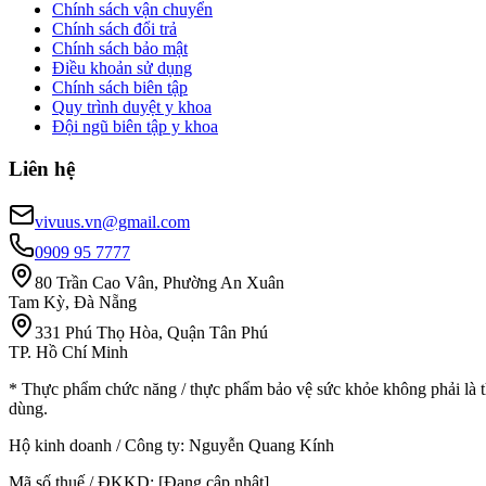
Chính sách vận chuyển
Chính sách đổi trả
Chính sách bảo mật
Điều khoản sử dụng
Chính sách biên tập
Quy trình duyệt y khoa
Đội ngũ biên tập y khoa
Liên hệ
vivuus.vn@gmail.com
0909 95 7777
80 Trần Cao Vân, Phường An Xuân
Tam Kỳ, Đà Nẵng
331 Phú Thọ Hòa, Quận Tân Phú
TP. Hồ Chí Minh
* Thực phẩm chức năng / thực phẩm bảo vệ sức khỏe không phải là t
dùng.
Hộ kinh doanh / Công ty:
Nguyễn Quang Kính
Mã số thuế / ĐKKD:
[Đang cập nhật]