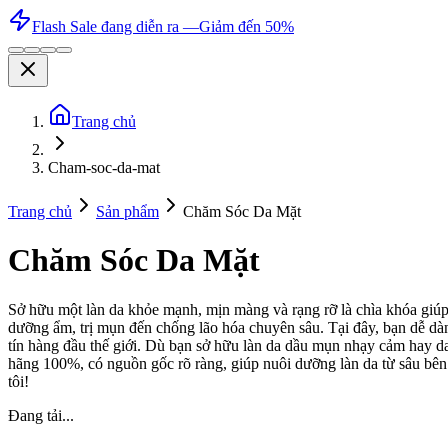
Flash Sale đang diễn ra —
Giảm đến 50%
Trang chủ
Cham-soc-da-mat
Trang chủ
Sản phẩm
Chăm Sóc Da Mặt
Chăm Sóc Da Mặt
Sở hữu một làn da khỏe mạnh, mịn màng và rạng rỡ là chìa khóa giúp
dưỡng ẩm, trị mụn đến chống lão hóa chuyên sâu. Tại đây, bạn dễ d
tín hàng đầu thế giới. Dù bạn sở hữu làn da dầu mụn nhạy cảm hay d
hãng 100%, có nguồn gốc rõ ràng, giúp nuôi dưỡng làn da từ sâu bên
tôi!
Đang tải...