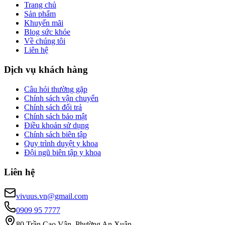
Trang chủ
Sản phẩm
Khuyến mãi
Blog sức khỏe
Về chúng tôi
Liên hệ
Dịch vụ khách hàng
Câu hỏi thường gặp
Chính sách vận chuyển
Chính sách đổi trả
Chính sách bảo mật
Điều khoản sử dụng
Chính sách biên tập
Quy trình duyệt y khoa
Đội ngũ biên tập y khoa
Liên hệ
vivuus.vn@gmail.com
0909 95 7777
80 Trần Cao Vân, Phường An Xuân