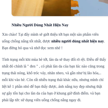
Nhiều Người Dùng Nhất Hiện Nay
Xin chào! Tại đây mình sẽ giới thiệu tới bạn một sản phẩm viên
uống chống nắng tốt nhất, được
nhiều người dùng nhất hiện nay
.
Bạn đừng bỏ qua và nhớ đọc xem nhé !
Tình trạng mỗi khi mùa hè tới, làn da sẽ thay đổi rõ rệt. Điều dễ thấy
nhất đó chính là " đen " , có phải làn da của bạn lúc nào cũng trong
trạng thái nóng, khô tróc vảy, nhăn nheo, và gần như bị lão hóa,..
mỗi khi vào hè. Còn rất nhiều trạng thái khác nữa, nhưng mình chỉ
liệt kê 1 phần nhỏ để bạn thấy được, ánh nắng tuy đẹp nhưng thật
sự gây tổn hại cho làn da của bạn ở khung giờ đỉnh điểm. và bạn
phải lập tức sử dụng viên uống chống nắng ngay đi.