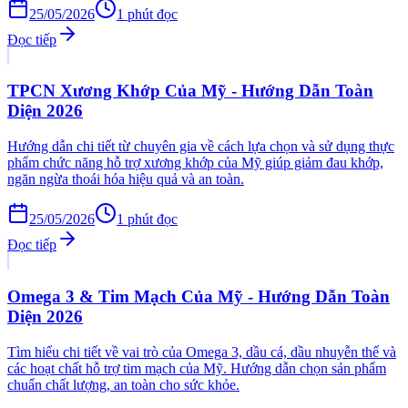
25/05/2026
1
phút đọc
Đọc tiếp
TPCN Xương Khớp Của Mỹ - Hướng Dẫn Toàn
Diện 2026
Hướng dẫn chi tiết từ chuyên gia về cách lựa chọn và sử dụng thực
phẩm chức năng hỗ trợ xương khớp của Mỹ giúp giảm đau khớp,
ngăn ngừa thoái hóa hiệu quả và an toàn.
25/05/2026
1
phút đọc
Đọc tiếp
Omega 3 & Tim Mạch Của Mỹ - Hướng Dẫn Toàn
Diện 2026
Tìm hiểu chi tiết về vai trò của Omega 3, dầu cá, dầu nhuyễn thể và
các hoạt chất hỗ trợ tim mạch của Mỹ. Hướng dẫn chọn sản phẩm
chuẩn chất lượng, an toàn cho sức khỏe.