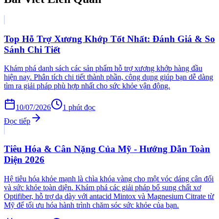
Top Hỗ Trợ Xương Khớp Tốt Nhất: Đánh Giá & So
Sánh Chi Tiết
Khám phá danh sách các sản phẩm hỗ trợ xương khớp hàng đầu
hiện nay. Phân tích chi tiết thành phần, công dụng giúp bạn dễ dàng
tìm ra giải pháp phù hợp nhất cho sức khỏe vận động.
10/07/2026
1
phút đọc
Đọc tiếp
Tiêu Hóa & Cân Nặng Của Mỹ - Hướng Dẫn Toàn
Diện 2026
Hệ tiêu hóa khỏe mạnh là chìa khóa vàng cho một vóc dáng cân đối
và sức khỏe toàn diện. Khám phá các giải pháp bổ sung chất xơ
Optifiber, hỗ trợ dạ dày với antacid Mintox và Magnesium Citrate từ
Mỹ để tối ưu hóa hành trình chăm sóc sức khỏe của bạn.