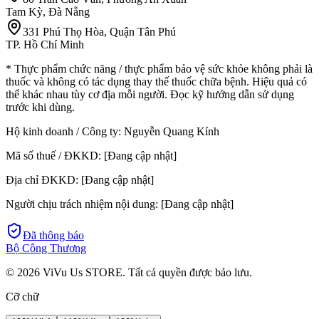
Tam Kỳ, Đà Nẵng
331 Phú Thọ Hòa, Quận Tân Phú
TP. Hồ Chí Minh
* Thực phẩm chức năng / thực phẩm bảo vệ sức khỏe không phải là
thuốc và không có tác dụng thay thế thuốc chữa bệnh. Hiệu quả có
thể khác nhau tùy cơ địa mỗi người. Đọc kỹ hướng dẫn sử dụng
trước khi dùng.
Hộ kinh doanh / Công ty:
Nguyễn Quang Kính
Mã số thuế / ĐKKD:
[Đang cập nhật]
Địa chỉ ĐKKD:
[Đang cập nhật]
Người chịu trách nhiệm nội dung:
[Đang cập nhật]
Đã thông báo
Bộ Công Thương
©
2026
ViVu Us STORE. Tất cả quyền được bảo lưu.
Cỡ chữ