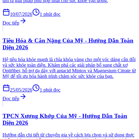
tìm ra giải pháp phù hợp nhất cho sức khỏe vận động.
10/07/2026
1
phút đọc
Đọc tiếp
Tiêu Hóa & Cân Nặng Của Mỹ - Hướng Dẫn Toàn
Diện 2026
Hệ tiêu hóa khỏe mạnh là chìa khóa vàng cho một vóc dáng cân đối
và sức khỏe toàn diện. Khám phá các giải pháp bổ sung chất xơ
Optifiber, hỗ trợ dạ dày với antacid Mintox và Magnesium Citrate từ
Mỹ để tối ưu hóa hành trình chăm sóc sức khỏe của bạn.
25/05/2026
1
phút đọc
Đọc tiếp
TPCN Xương Khớp Của Mỹ - Hướng Dẫn Toàn
Diện 2026
Hướng dẫn chi tiết từ chuyên gia về cách lựa chọn và sử dụng thực