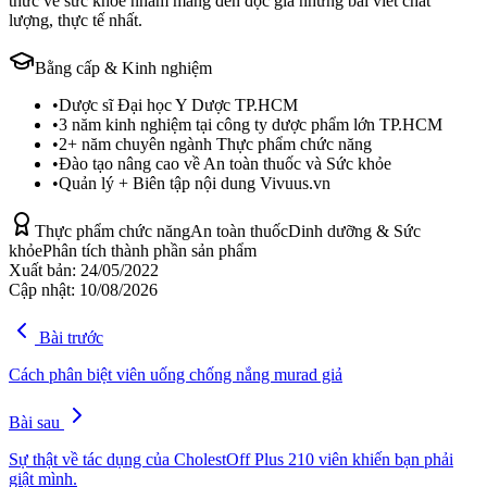
thức về sức khỏe nhằm mang đến độc giả những bài viết chất
lượng, thực tế nhất.
Bằng cấp & Kinh nghiệm
•
Dược sĩ Đại học Y Dược TP.HCM
•
3 năm kinh nghiệm tại công ty dược phẩm lớn TP.HCM
•
2+ năm chuyên ngành Thực phẩm chức năng
•
Đào tạo nâng cao về An toàn thuốc và Sức khỏe
•
Quản lý + Biên tập nội dung Vivuus.vn
Thực phẩm chức năng
An toàn thuốc
Dinh dưỡng & Sức
khỏe
Phân tích thành phần sản phẩm
Xuất bản:
24/05/2022
Cập nhật:
10/08/2026
Bài trước
Cách phân biệt viên uống chống nắng murad giả
Bài sau
Sự thật về tác dụng của CholestOff Plus 210 viên khiến bạn phải
giật mình.