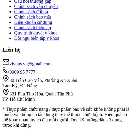
Câu hỏi thường gặp
Chính sách vận chuyển
Chính sách đổi trả
Chính sách bảo mật
Điều khoản sử dụng
Chính sách biên tập
Quy trình duyệt y khoa
Đội ngũ biên tập y khoa
Liên hệ
vivuus.vn@gmail.com
0909 95 7777
80 Trần Cao Vân, Phường An Xuân
Tam Kỳ, Đà Nẵng
331 Phú Thọ Hòa, Quận Tân Phú
TP. Hồ Chí Minh
* Thực phẩm chức năng / thực phẩm bảo vệ sức khỏe không phải là
thuốc và không có tác dụng thay thế thuốc chữa bệnh. Hiệu quả có
thể khác nhau tùy cơ địa mỗi người. Đọc kỹ hướng dẫn sử dụng
trước khi dùng.