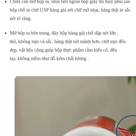
Chưa cần mở hộp ra, nhìn bên ngoài hộp giấy thì thấy
phía sau
hộp
chỗ in chữ USP hàng
giả nét chữ
mờ nhạt, hàng thật in sắc
nét rõ ràng.
Mở hộp ra bên trong, đáy hộp hàng
giả
chữ dập nét
lớn
,
thô,
không
mịn và sắc, hàng thật nét mảnh hơn, chữ mịn đều
đẹp,
vật liệu
cũng giúp hộp thực phẩm cầm
kiên cố
, đều
tay,
không
mềm như đồ
kém chất lượng
.