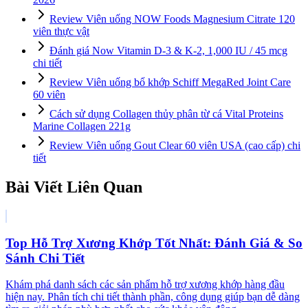
Review Viên uống NOW Foods Magnesium Citrate 120
viên thực vật
Đánh giá Now Vitamin D-3 & K-2, 1,000 IU / 45 mcg
chi tiết
Review Viên uống bổ khớp Schiff MegaRed Joint Care
60 viên
Cách sử dụng Collagen thủy phân từ cá Vital Proteins
Marine Collagen 221g
Review Viên uống Gout Clear 60 viên USA (cao cấp) chi
tiết
Bài Viết Liên Quan
Top Hỗ Trợ Xương Khớp Tốt Nhất: Đánh Giá & So
Sánh Chi Tiết
Khám phá danh sách các sản phẩm hỗ trợ xương khớp hàng đầu
hiện nay. Phân tích chi tiết thành phần, công dụng giúp bạn dễ dàng