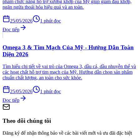
phẩm chức năng hỗ trợ xương khớp của Mỹ giúp giảm đau khớp,
ngăn ngừa thoái hóa hiệu quả và an toàn.
25/05/2026
1
phút đọc
Đọc tiếp
Omega 3 & Tim Mạch Của Mỹ - Hướng Dẫn Toàn
Diện 2026
Tìm hiểu chi tiết về vai trò của Omega 3, dầu cá, dầu nhuyễn thể và
các hoạt chất hỗ trợ tim mạch của Mỹ. Hướng dẫn chọn sản phẩm
chuẩn chất lượng, an toàn cho sức khỏe.
25/05/2026
1
phút đọc
Đọc tiếp
Theo dõi chúng tôi
Đăng ký để nhận thông báo về các bài viết mới và ưu đãi đặc biệt