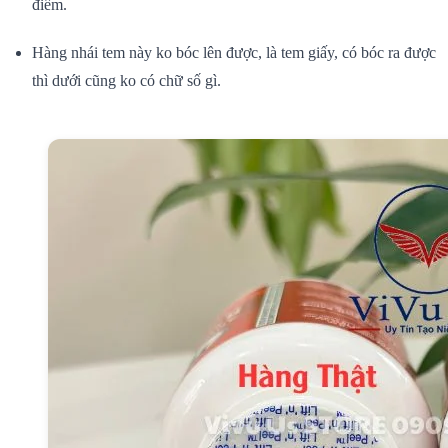
điểm.
Hàng
nhái
tem này
ko
bóc lên được, là tem giấy,
có
bóc ra được
thì dưới cũng
ko
có
chữ số gì.