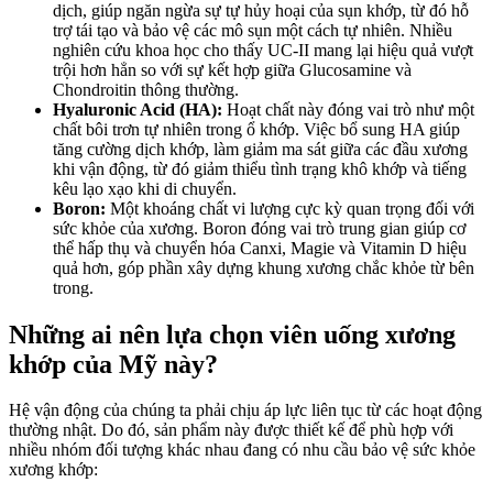
dịch, giúp ngăn ngừa sự tự hủy hoại của sụn khớp, từ đó hỗ
trợ tái tạo và bảo vệ các mô sụn một cách tự nhiên. Nhiều
nghiên cứu khoa học cho thấy UC-II mang lại hiệu quả vượt
trội hơn hẳn so với sự kết hợp giữa Glucosamine và
Chondroitin thông thường.
Hyaluronic Acid (HA):
Hoạt chất này đóng vai trò như một
chất bôi trơn tự nhiên trong ổ khớp. Việc bổ sung HA giúp
tăng cường dịch khớp, làm giảm ma sát giữa các đầu xương
khi vận động, từ đó giảm thiểu tình trạng khô khớp và tiếng
kêu lạo xạo khi di chuyển.
Boron:
Một khoáng chất vi lượng cực kỳ quan trọng đối với
sức khỏe của xương. Boron đóng vai trò trung gian giúp cơ
thể hấp thụ và chuyển hóa Canxi, Magie và Vitamin D hiệu
quả hơn, góp phần xây dựng khung xương chắc khỏe từ bên
trong.
Những ai nên lựa chọn viên uống xương
khớp của Mỹ này?
Hệ vận động của chúng ta phải chịu áp lực liên tục từ các hoạt động
thường nhật. Do đó, sản phẩm này được thiết kế để phù hợp với
nhiều nhóm đối tượng khác nhau đang có nhu cầu bảo vệ sức khỏe
xương khớp: