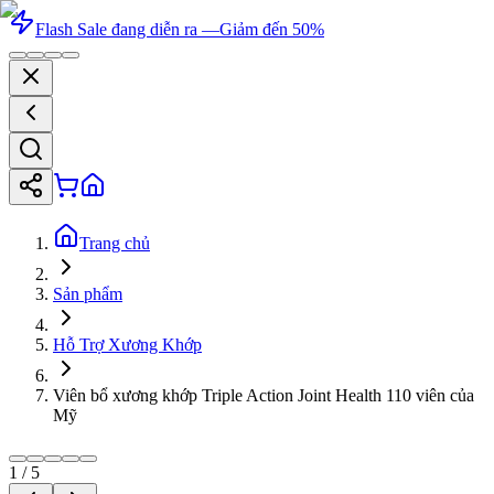
Flash Sale đang diễn ra —
Giảm đến 50%
Trang chủ
Sản phẩm
Hỗ Trợ Xương Khớp
Viên bổ xương khớp Triple Action Joint Health 110 viên của
Mỹ
1
/
5