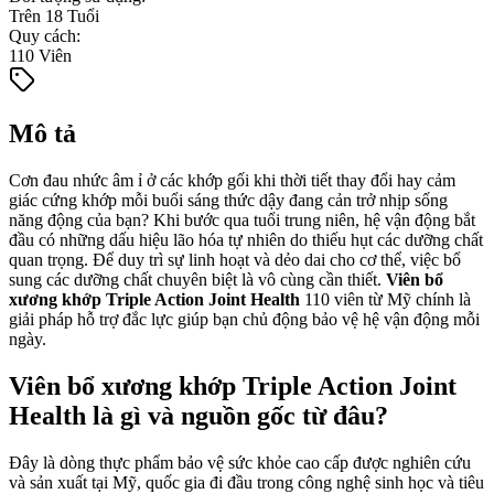
Trên 18 Tuổi
Quy cách
:
110 Viên
Mô tả
Cơn đau nhức âm ỉ ở các khớp gối khi thời tiết thay đổi hay cảm
giác cứng khớp mỗi buổi sáng thức dậy đang cản trở nhịp sống
năng động của bạn? Khi bước qua tuổi trung niên, hệ vận động bắt
đầu có những dấu hiệu lão hóa tự nhiên do thiếu hụt các dưỡng chất
quan trọng. Để duy trì sự linh hoạt và dẻo dai cho cơ thể, việc bổ
sung các dưỡng chất chuyên biệt là vô cùng cần thiết.
Viên bổ
xương khớp Triple Action Joint Health
110 viên từ Mỹ chính là
giải pháp hỗ trợ đắc lực giúp bạn chủ động bảo vệ hệ vận động mỗi
ngày.
Viên bổ xương khớp Triple Action Joint
Health là gì và nguồn gốc từ đâu?
Đây là dòng thực phẩm bảo vệ sức khỏe cao cấp được nghiên cứu
và sản xuất tại Mỹ, quốc gia đi đầu trong công nghệ sinh học và tiêu