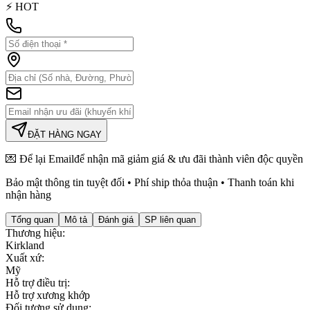
⚡ HOT
ĐẶT HÀNG NGAY
💌 Để lại
Email
để nhận mã giảm giá & ưu đãi thành viên độc quyền
Bảo mật thông tin tuyệt đối • Phí ship thỏa thuận • Thanh toán khi
nhận hàng
Tổng quan
Mô tả
Đánh giá
SP liên quan
Thương hiệu
:
Kirkland
Xuất xứ
:
Mỹ
Hỗ trợ điều trị
:
Hỗ trợ xương khớp
Đối tượng sử dụng
: