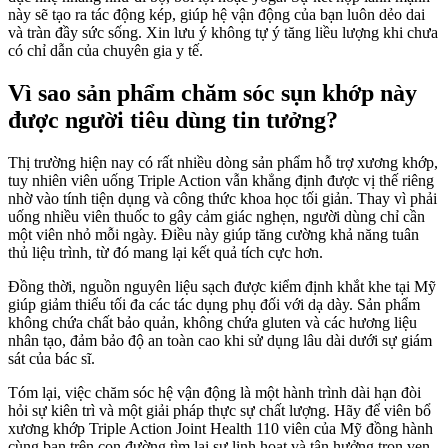
này sẽ tạo ra tác động kép, giúp hệ vận động của bạn luôn dẻo dai
và tràn đầy sức sống. Xin lưu ý không tự ý tăng liều lượng khi chưa
có chỉ dẫn của chuyên gia y tế.
Vì sao sản phẩm chăm sóc sụn khớp này
được người tiêu dùng tin tưởng?
Thị trường hiện nay có rất nhiều dòng sản phẩm hỗ trợ xương khớp,
tuy nhiên viên uống Triple Action vẫn khẳng định được vị thế riêng
nhờ vào tính tiện dụng và công thức khoa học tối giản. Thay vì phải
uống nhiều viên thuốc to gây cảm giác nghẹn, người dùng chỉ cần
một viên nhỏ mỗi ngày. Điều này giúp tăng cường khả năng tuân
thủ liệu trình, từ đó mang lại kết quả tích cực hơn.
Đồng thời, nguồn nguyên liệu sạch được kiểm định khắt khe tại Mỹ
giúp giảm thiểu tối đa các tác dụng phụ đối với dạ dày. Sản phẩm
không chứa chất bảo quản, không chứa gluten và các hương liệu
nhân tạo, đảm bảo độ an toàn cao khi sử dụng lâu dài dưới sự giám
sát của bác sĩ.
Tóm lại, việc chăm sóc hệ vận động là một hành trình dài hạn đòi
hỏi sự kiên trì và một giải pháp thực sự chất lượng. Hãy để viên bổ
xương khớp Triple Action Joint Health 110 viên của Mỹ đồng hành
cùng bạn trên con đường tìm lại sự linh hoạt và tận hưởng trọn vẹn