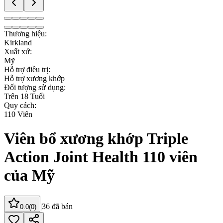
Thương hiệu
:
Kirkland
Xuất xứ
:
Mỹ
Hỗ trợ điều trị
:
Hỗ trợ xương khớp
Đối tượng sử dụng
:
Trên 18 Tuổi
Quy cách
:
110 Viên
Viên bổ xương khớp Triple
Action Joint Health 110 viên
của Mỹ
|
36
đã bán
0.0
(
0
)