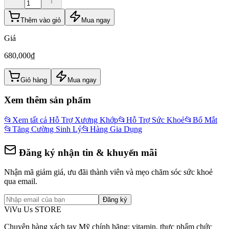
Thêm vào giỏ
Mua ngay
Giá
680,000
₫
Giỏ hàng
Mua ngay
Xem thêm sản phẩm
📂
Xem tất cả Hỗ Trợ Xương Khớp
📂
Hỗ Trợ Sức Khoẻ
📂
Bổ Mắt
📂
Tăng Cường Sinh Lý
📂
Hàng Gia Dụng
Đăng ký nhận tin & khuyến mãi
Nhận mã giảm giá, ưu đãi thành viên và mẹo chăm sóc sức khoẻ
qua email.
Đăng ký
ViVu Us STORE
Chuyên hàng xách tay Mỹ chính hãng: vitamin, thực phẩm chức