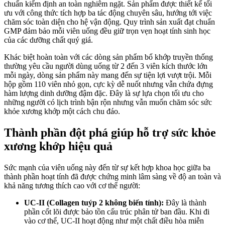
chuẩn kiểm định an toàn nghiêm ngặt. Sản phẩm được thiết kế tối
ưu với công thức tích hợp ba tác động chuyên sâu, hướng tới việc
chăm sóc toàn diện cho hệ vận động. Quy trình sản xuất đạt chuẩn
GMP đảm bảo mỗi viên uống đều giữ trọn vẹn hoạt tính sinh học
của các dưỡng chất quý giá.
Khác biệt hoàn toàn với các dòng sản phẩm bổ khớp truyền thống
thường yêu cầu người dùng uống từ 2 đến 3 viên kích thước lớn
mỗi ngày, dòng sản phẩm này mang đến sự tiện lợi vượt trội. Mỗi
hộp gồm 110 viên nhỏ gọn, cực kỳ dễ nuốt nhưng vẫn chứa đựng
hàm lượng dinh dưỡng đậm đặc. Đây là sự lựa chọn tối ưu cho
những người có lịch trình bận rộn nhưng vẫn muốn chăm sóc sức
khỏe xương khớp một cách chu đáo.
Thành phần đột phá giúp hỗ trợ sức khỏe
xương khớp hiệu quả
Sức mạnh của viên uống này đến từ sự kết hợp khoa học giữa ba
thành phần hoạt tính đã được chứng minh lâm sàng về độ an toàn và
khả năng tương thích cao với cơ thể người:
UC-II (Collagen tuýp 2 không biến tính):
Đây là thành
phần cốt lõi được bảo tồn cấu trúc phân tử ban đầu. Khi đi
vào cơ thể, UC-II hoạt động như một chất điều hòa miễn