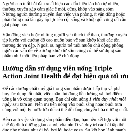
Người cao tuổi bắt đầu xuất hiện các dấu hiệu lão hóa tự nhiên,
thường xuyên gặp cảm giác ê mỏi, cứng khớp vào sáng sớm.
Những người thường xuyên làm việc văn phòng, ít vận động hoặc
phải đứng quá lâu gây áp lực lên cột sống và khớp gối cũng rất cần
giải pháp này.
Vận động viên hoặc những người yêu thích thể thao, thường xuyên
tập luyện với cường độ cao muốn bảo vệ sụn khớp khỏi các tổn
thương do va đập. Ngoài ra, người trẻ tuổi muốn chủ động phòng
ngừa các vấn đề về xương khớp từ sớm cũng có thể sử dụng sản
phẩm như một liệu pháp bảo vệ chủ động.
Hướng dẫn sử dụng viên uống Triple
Action Joint Health để đạt hiệu quả tối ưu
Để các dưỡng chất quý giá trong sản phẩm được hấp thụ và phát
huy tác dụng tốt nhất, việc tuân thủ đúng liều lượng và thời điểm
uống là vô cùng quan trọng. Bạn chỉ cần uống
1 viên duy nhất mỗi
ngày
sau bữa ăn. Nên ưu tiên uống vào buổi sáng hoặc buổi trưa
cùng với một ly nước lớn để cơ thể dễ dàng chuyển hóa dưỡng chất.
Bên cạnh việc sử dụng sản phẩm đều đặn, bạn nên kết hợp với một
chế độ dinh dưỡng giàu canxi, vitamin D và duy trì các bài tập thể
dục nhẹ nhàng như đi bộ, bơi lội hoặc yoga. Sự kết hợp lành mạnh