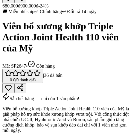
680,000
₫
900,000
₫
-24%
🚚
Miễn phí ship
✅
Chính hãng
↩️
Đổi trả 14 ngày
Viên bổ xương khớp Triple
Action Joint Health 110 viên
của Mỹ
Mã:
SP2647
•
Còn hàng
|
36
đã bán
0.0
(
0
đánh giá)
Sắp hết hàng — chỉ còn
1
sản phẩm!
Viên bổ xương khớp Triple Action Joint Health 110 viên của Mỹ là
giải pháp hỗ trợ sức khỏe xương khớp vượt trội. Với công thức đột
phá chứa UC-II, Hyaluronic Acid và Boron, sản phẩm giúp tăng
cường dịch khớp, bảo vệ sụn khớp dẻo dai chỉ với 1 viên nhỏ gọn
mỗi ngày.