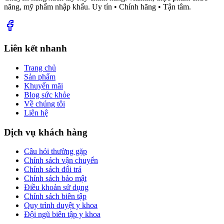
năng, mỹ phẩm nhập khẩu. Uy tín • Chính hãng • Tận tâm.
Liên kết nhanh
Trang chủ
Sản phẩm
Khuyến mãi
Blog sức khỏe
Về chúng tôi
Liên hệ
Dịch vụ khách hàng
Câu hỏi thường gặp
Chính sách vận chuyển
Chính sách đổi trả
Chính sách bảo mật
Điều khoản sử dụng
Chính sách biên tập
Quy trình duyệt y khoa
Đội ngũ biên tập y khoa