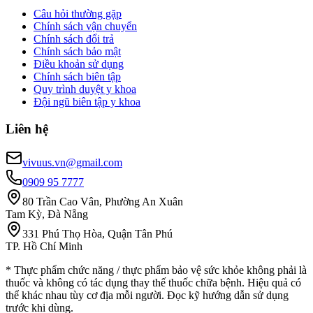
Câu hỏi thường gặp
Chính sách vận chuyển
Chính sách đổi trả
Chính sách bảo mật
Điều khoản sử dụng
Chính sách biên tập
Quy trình duyệt y khoa
Đội ngũ biên tập y khoa
Liên hệ
vivuus.vn@gmail.com
0909 95 7777
80 Trần Cao Vân, Phường An Xuân
Tam Kỳ, Đà Nẵng
331 Phú Thọ Hòa, Quận Tân Phú
TP. Hồ Chí Minh
* Thực phẩm chức năng / thực phẩm bảo vệ sức khỏe không phải là
thuốc và không có tác dụng thay thế thuốc chữa bệnh. Hiệu quả có
thể khác nhau tùy cơ địa mỗi người. Đọc kỹ hướng dẫn sử dụng
trước khi dùng.