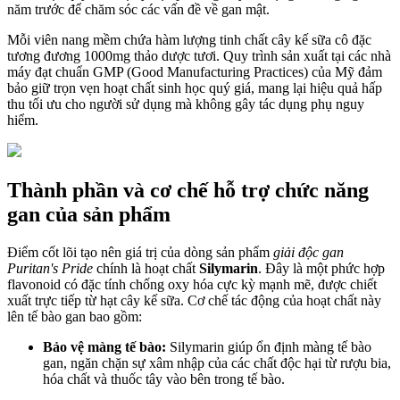
năm trước để chăm sóc các vấn đề về gan mật.
Mỗi viên nang mềm chứa hàm lượng tinh chất cây kế sữa cô đặc
tương đương 1000mg thảo dược tươi. Quy trình sản xuất tại các nhà
máy đạt chuẩn GMP (Good Manufacturing Practices) của Mỹ đảm
bảo giữ trọn vẹn hoạt chất sinh học quý giá, mang lại hiệu quả hấp
thu tối ưu cho người sử dụng mà không gây tác dụng phụ nguy
hiểm.
Thành phần và cơ chế hỗ trợ chức năng
gan của sản phẩm
Điểm cốt lõi tạo nên giá trị của dòng sản phẩm
giải độc gan
Puritan's Pride
chính là hoạt chất
Silymarin
. Đây là một phức hợp
flavonoid có đặc tính chống oxy hóa cực kỳ mạnh mẽ, được chiết
xuất trực tiếp từ hạt cây kế sữa. Cơ chế tác động của hoạt chất này
lên tế bào gan bao gồm:
Bảo vệ màng tế bào:
Silymarin giúp ổn định màng tế bào
gan, ngăn chặn sự xâm nhập của các chất độc hại từ rượu bia,
hóa chất và thuốc tây vào bên trong tế bào.