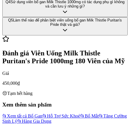
Q
4
Sử dụng viên bổ gan Milk Thistle 1000mg có tác dụng phụ gì không
và cần lưu ý những gì?
Q
5
Làm thế nào để phân biệt viên uống bổ gan Milk Thistle Puritan's
Pride thật và giả?
Đánh giá
Viên Uống Milk Thistle
Puritan's Pride 1000mg 180 Viên của Mỹ
Giá
450,000
₫
😔
Tạm hết hàng
Xem thêm sản phẩm
📂
Xem tất cả Bổ Gan
📂
Hỗ Trợ Sức Khoẻ
📂
Bổ Mắt
📂
Tăng Cường
Sinh Lý
📂
Hàng Gia Dụng