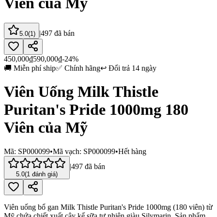
Viên của Mỹ
|
497
đã bán
5.0
(
1
)
450,000
₫
590,000
₫
-24%
🚚
Miễn phí ship
✅
Chính hãng
↩️
Đổi trả 14 ngày
Viên Uống Milk Thistle
Puritan's Pride 1000mg 180
Viên của Mỹ
Mã:
SP000099
•
Mã vạch:
SP000099
•
Hết hàng
|
497
đã bán
5.0
(
1
đánh giá)
Viên uống bổ gan Milk Thistle Puritan's Pride 1000mg (180 viên) từ
Mỹ chứa chiết xuất cây kế sữa tự nhiên giàu Silymarin. Sản phẩm