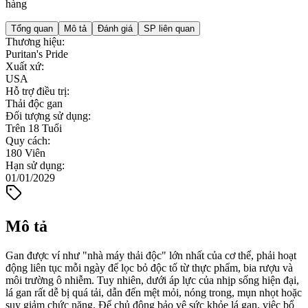
hàng
Tổng quan
Mô tả
Đánh giá
SP liên quan
Thương hiệu
:
Puritan's Pride
Xuất xứ
:
USA
Hỗ trợ điều trị
:
Thải độc gan
Đối tượng sử dụng
:
Trên 18 Tuổi
Quy cách
:
180 Viên
Hạn sử dụng
:
01/01/2029
Mô tả
Gan được ví như "nhà máy thải độc" lớn nhất của cơ thể, phải hoạt
động liên tục mỗi ngày để lọc bỏ độc tố từ thực phẩm, bia rượu và
môi trường ô nhiễm. Tuy nhiên, dưới áp lực của nhịp sống hiện đại,
lá gan rất dễ bị quá tải, dẫn đến mệt mỏi, nóng trong, mụn nhọt hoặc
suy giảm chức năng. Để chủ động bảo vệ sức khỏe lá gan, việc bổ