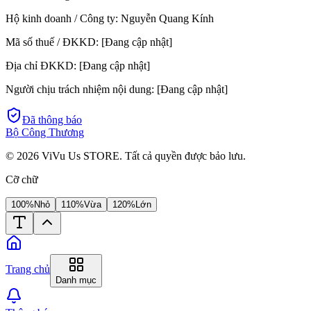
Hộ kinh doanh / Công ty:
Nguyễn Quang Kính
Mã số thuế / ĐKKD:
[Đang cập nhật]
Địa chỉ ĐKKD:
[Đang cập nhật]
Người chịu trách nhiệm nội dung:
[Đang cập nhật]
Đã thông báo
Bộ Công Thương
©
2026
ViVu Us STORE. Tất cả quyền được bảo lưu.
Cỡ chữ
100%
Nhỏ
110%
Vừa
120%
Lớn
Trang chủ
Danh mục