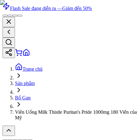
Flash Sale đang diễn ra —
Giảm đến 50%
Trang chủ
Sản phẩm
Bổ Gan
Viên Uống Milk Thistle Puritan's Pride 1000mg 180 Viên của
Mỹ