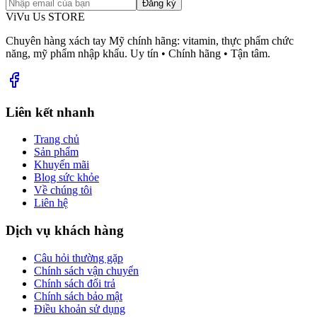
Đăng ký
ViVu Us STORE
Chuyên hàng xách tay Mỹ chính hãng: vitamin, thực phẩm chức
năng, mỹ phẩm nhập khẩu. Uy tín • Chính hãng • Tận tâm.
Liên kết nhanh
Trang chủ
Sản phẩm
Khuyến mãi
Blog sức khỏe
Về chúng tôi
Liên hệ
Dịch vụ khách hàng
Câu hỏi thường gặp
Chính sách vận chuyển
Chính sách đổi trả
Chính sách bảo mật
Điều khoản sử dụng