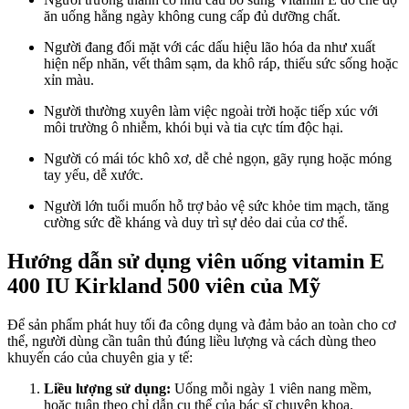
ăn uống hằng ngày không cung cấp đủ dưỡng chất.
Người đang đối mặt với các dấu hiệu lão hóa da như xuất
hiện nếp nhăn, vết thâm sạm, da khô ráp, thiếu sức sống hoặc
xỉn màu.
Người thường xuyên làm việc ngoài trời hoặc tiếp xúc với
môi trường ô nhiễm, khói bụi và tia cực tím độc hại.
Người có mái tóc khô xơ, dễ chẻ ngọn, gãy rụng hoặc móng
tay yếu, dễ xước.
Người lớn tuổi muốn hỗ trợ bảo vệ sức khỏe tim mạch, tăng
cường sức đề kháng và duy trì sự dẻo dai của cơ thể.
Hướng dẫn sử dụng viên uống vitamin E
400 IU Kirkland 500 viên của Mỹ
Để sản phẩm phát huy tối đa công dụng và đảm bảo an toàn cho cơ
thể, người dùng cần tuân thủ đúng liều lượng và cách dùng theo
khuyến cáo của chuyên gia y tế:
Liều lượng sử dụng:
Uống mỗi ngày 1 viên nang mềm,
hoặc tuân theo chỉ dẫn cụ thể của bác sĩ chuyên khoa.