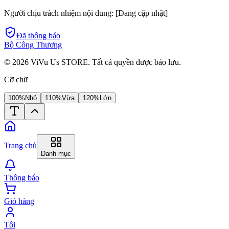
Người chịu trách nhiệm nội dung:
[Đang cập nhật]
Đã thông báo
Bộ Công Thương
©
2026
ViVu Us STORE. Tất cả quyền được bảo lưu.
Cỡ chữ
100%
Nhỏ
110%
Vừa
120%
Lớn
Trang chủ
Danh mục
Thông báo
Giỏ hàng
Tôi