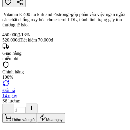
Vitamin E 400 i.u kirkland </strong>góp phần vào việc ngăn ngừa
các chất chống oxy hóa cholesterol LDL, tránh tình trạng gây tổn
thương tế bào.
450.000
₫
-13%
520.000
₫
Tiết kiệm
70.000
₫
Giao hàng
miễn phí
Chính hãng
100%
Đổi trả
14 ngày
Số lượng:
Thêm vào giỏ
Mua ngay