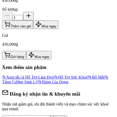
450,000
₫
Số lượng:
Thêm vào giỏ
Mua ngay
Giá
450,000
₫
Giỏ hàng
Mua ngay
Xem thêm sản phẩm
📂
Xem tất cả Hỗ Trợ Làm Đẹp
📂
Hỗ Trợ Sức Khoẻ
📂
Bổ Mắt
📂
Tăng Cường Sinh Lý
📂
Hàng Gia Dụng
Đăng ký nhận tin & khuyến mãi
Nhận mã giảm giá, ưu đãi thành viên và mẹo chăm sóc sức khoẻ
qua email.