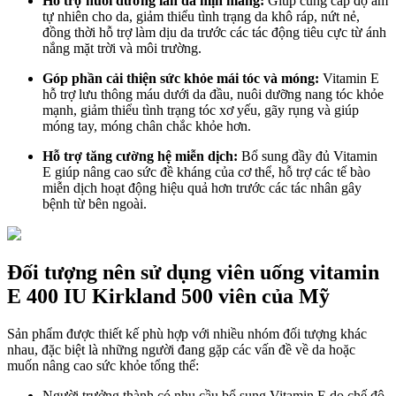
Hỗ trợ nuôi dưỡng làn da mịn màng:
Giúp cung cấp độ ẩm
tự nhiên cho da, giảm thiểu tình trạng da khô ráp, nứt nẻ,
đồng thời hỗ trợ làm dịu da trước các tác động tiêu cực từ ánh
nắng mặt trời và môi trường.
Góp phần cải thiện sức khỏe mái tóc và móng:
Vitamin E
hỗ trợ lưu thông máu dưới da đầu, nuôi dưỡng nang tóc khỏe
mạnh, giảm thiểu tình trạng tóc xơ yếu, gãy rụng và giúp
móng tay, móng chân chắc khỏe hơn.
Hỗ trợ tăng cường hệ miễn dịch:
Bổ sung đầy đủ Vitamin
E giúp nâng cao sức đề kháng của cơ thể, hỗ trợ các tế bào
miễn dịch hoạt động hiệu quả hơn trước các tác nhân gây
bệnh từ bên ngoài.
Đối tượng nên sử dụng viên uống vitamin
E 400 IU Kirkland 500 viên của Mỹ
Sản phẩm được thiết kế phù hợp với nhiều nhóm đối tượng khác
nhau, đặc biệt là những người đang gặp các vấn đề về da hoặc
muốn nâng cao sức khỏe tổng thể:
Người trưởng thành có nhu cầu bổ sung Vitamin E do chế độ