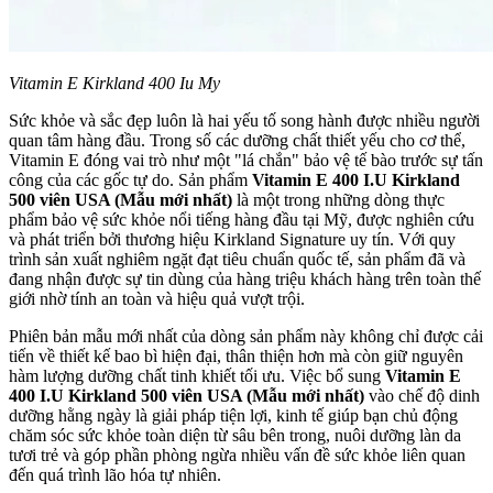
Vitamin E Kirkland 400 Iu My
Sức khỏe và sắc đẹp luôn là hai yếu tố song hành được nhiều người
quan tâm hàng đầu. Trong số các dưỡng chất thiết yếu cho cơ thể,
Vitamin E đóng vai trò như một "lá chắn" bảo vệ tế bào trước sự tấn
công của các gốc tự do. Sản phẩm
Vitamin E 400 I.U Kirkland
500 viên USA (Mẫu mới nhất)
là một trong những dòng thực
phẩm bảo vệ sức khỏe nổi tiếng hàng đầu tại Mỹ, được nghiên cứu
và phát triển bởi thương hiệu Kirkland Signature uy tín. Với quy
trình sản xuất nghiêm ngặt đạt tiêu chuẩn quốc tế, sản phẩm đã và
đang nhận được sự tin dùng của hàng triệu khách hàng trên toàn thế
giới nhờ tính an toàn và hiệu quả vượt trội.
Phiên bản mẫu mới nhất của dòng sản phẩm này không chỉ được cải
tiến về thiết kế bao bì hiện đại, thân thiện hơn mà còn giữ nguyên
hàm lượng dưỡng chất tinh khiết tối ưu. Việc bổ sung
Vitamin E
400 I.U Kirkland 500 viên USA (Mẫu mới nhất)
vào chế độ dinh
dưỡng hằng ngày là giải pháp tiện lợi, kinh tế giúp bạn chủ động
chăm sóc sức khỏe toàn diện từ sâu bên trong, nuôi dưỡng làn da
tươi trẻ và góp phần phòng ngừa nhiều vấn đề sức khỏe liên quan
đến quá trình lão hóa tự nhiên.