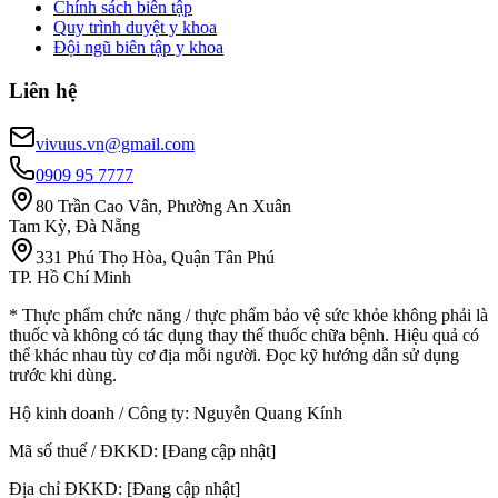
Chính sách biên tập
Quy trình duyệt y khoa
Đội ngũ biên tập y khoa
Liên hệ
vivuus.vn@gmail.com
0909 95 7777
80 Trần Cao Vân, Phường An Xuân
Tam Kỳ, Đà Nẵng
331 Phú Thọ Hòa, Quận Tân Phú
TP. Hồ Chí Minh
* Thực phẩm chức năng / thực phẩm bảo vệ sức khỏe không phải là
thuốc và không có tác dụng thay thế thuốc chữa bệnh. Hiệu quả có
thể khác nhau tùy cơ địa mỗi người. Đọc kỹ hướng dẫn sử dụng
trước khi dùng.
Hộ kinh doanh / Công ty:
Nguyễn Quang Kính
Mã số thuế / ĐKKD:
[Đang cập nhật]
Địa chỉ ĐKKD:
[Đang cập nhật]