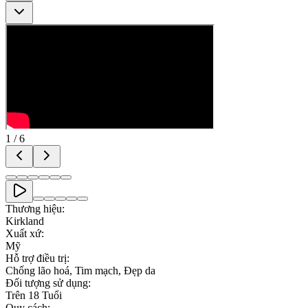
1
/
6
Thương hiệu
:
Kirkland
Xuất xứ
:
Mỹ
Hỗ trợ điều trị
:
Chống lão hoá, Tim mạch, Đẹp da
Đối tượng sử dụng
:
Trên 18 Tuổi
Quy cách
: