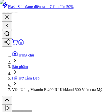
Flash Sale đang diễn ra —
Giảm đến 50%
Trang chủ
Sản phẩm
Hỗ Trợ Làm Đẹp
Viên Uống Vitamin E 400 IU Kirkland 500 Viên của Mỹ