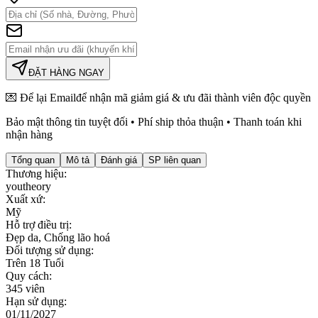
ĐẶT HÀNG NGAY
💌 Để lại
Email
để nhận mã giảm giá & ưu đãi thành viên độc quyền
Bảo mật thông tin tuyệt đối • Phí ship thỏa thuận • Thanh toán khi
nhận hàng
Tổng quan
Mô tả
Đánh giá
SP liên quan
Thương hiệu
:
youtheory
Xuất xứ
:
Mỹ
Hỗ trợ điều trị
:
Đẹp da, Chống lão hoá
Đối tượng sử dụng
:
Trên 18 Tuổi
Quy cách
:
345 viên
Hạn sử dụng
:
01/11/2027