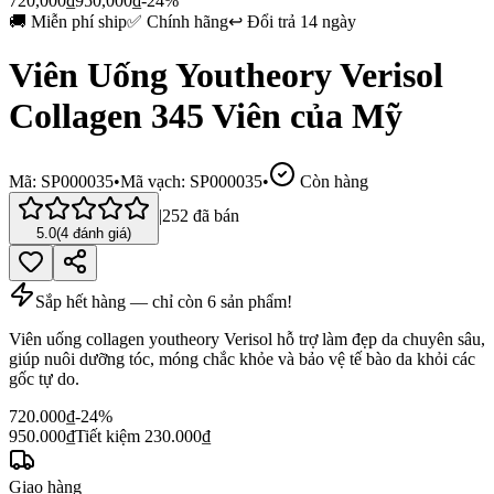
720,000
₫
950,000
₫
-24%
🚚
Miễn phí ship
✅
Chính hãng
↩️
Đổi trả 14 ngày
Viên Uống Youtheory Verisol
Collagen 345 Viên của Mỹ
Mã:
SP000035
•
Mã vạch:
SP000035
•
Còn hàng
|
252
đã bán
5.0
(
4
đánh giá)
Sắp hết hàng — chỉ còn
6
sản phẩm!
Viên uống collagen youtheory Verisol hỗ trợ làm đẹp da chuyên sâu,
giúp nuôi dưỡng tóc, móng chắc khỏe và bảo vệ tế bào da khỏi các
gốc tự do.
720.000
₫
-24%
950.000
₫
Tiết kiệm
230.000
₫
Giao hàng