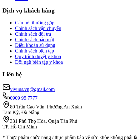
Dịch vụ khách hàng
Câu hỏi thường gặp
Chính sách vận chuyển
Chính sách đổi trả
Chính sách bảo mật
Điều khoản sử dụng
Chính sách biên tập
Quy trình duyệt y khoa
Đội ngũ biên tập y khoa
Liên hệ
vivuus.vn@gmail.com
0909 95 7777
80 Trần Cao Vân, Phường An Xuân
Tam Kỳ, Đà Nẵng
331 Phú Thọ Hòa, Quận Tân Phú
TP. Hồ Chí Minh
* Thực phẩm chức năng / thực phẩm bảo vệ sức khỏe không phải là