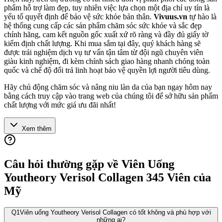
phẩm hỗ trợ làm đẹp, tuy nhiên việc lựa chọn một địa chỉ uy tín là
yếu tố quyết định để bảo vệ sức khỏe bản thân.
Vivuus.vn
tự hào là
hệ thống cung cấp các sản phẩm chăm sóc sức khỏe và sắc đẹp
chính hãng, cam kết nguồn gốc xuất xứ rõ ràng và đầy đủ giấy tờ
kiểm định chất lượng. Khi mua sắm tại đây, quý khách hàng sẽ
được trải nghiệm dịch vụ tư vấn tận tâm từ đội ngũ chuyên viên
giàu kinh nghiệm, đi kèm chính sách giao hàng nhanh chóng toàn
quốc và chế độ đổi trả linh hoạt bảo vệ quyền lợi người tiêu dùng.
Hãy chủ động chăm sóc và nâng niu làn da của bạn ngay hôm nay
bằng cách truy cập vào trang web của chúng tôi để sở hữu sản phẩm
chất lượng với mức giá ưu đãi nhất!
Xem thêm
Câu hỏi thường gặp về
Viên Uống
Youtheory Verisol Collagen 345 Viên của
Mỹ
Q
1
Viên uống Youtheory Verisol Collagen có tốt không và phù hợp với
những ai?