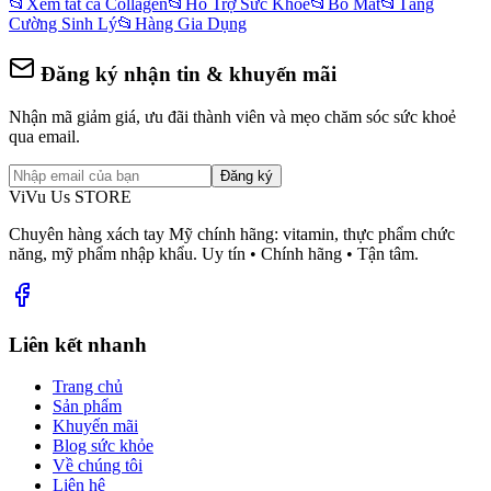
📂
Xem tất cả Collagen
📂
Hỗ Trợ Sức Khoẻ
📂
Bổ Mắt
📂
Tăng
Cường Sinh Lý
📂
Hàng Gia Dụng
Đăng ký nhận tin & khuyến mãi
Nhận mã giảm giá, ưu đãi thành viên và mẹo chăm sóc sức khoẻ
qua email.
Đăng ký
ViVu Us STORE
Chuyên hàng xách tay Mỹ chính hãng: vitamin, thực phẩm chức
năng, mỹ phẩm nhập khẩu. Uy tín • Chính hãng • Tận tâm.
Liên kết nhanh
Trang chủ
Sản phẩm
Khuyến mãi
Blog sức khỏe
Về chúng tôi
Liên hệ