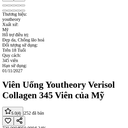
Thương hiệu
:
youtheory
Xuất xứ
:
Mỹ
Hỗ trợ điều trị
:
Đẹp da, Chống lão hoá
Đối tượng sử dụng
:
Trên 18 Tuổi
Quy cách
:
345 viên
Hạn sử dụng
:
01/11/2027
Viên Uống Youtheory Verisol
Collagen 345 Viên của Mỹ
|
252
đã bán
5.0
(
4
)