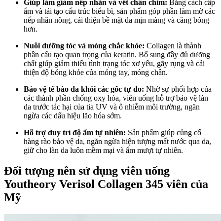
Giúp làm giảm nếp nhăn và vết chân chim:
Bằng cách cấp
ẩm và tái tạo cấu trúc biểu bì, sản phẩm góp phần làm mờ các
nếp nhăn nông, cải thiện bề mặt da mịn màng và căng bóng
hơn.
Nuôi dưỡng tóc và móng chắc khỏe:
Collagen là thành
phần cấu tạo quan trọng của keratin. Bổ sung đầy đủ dưỡng
chất giúp giảm thiểu tình trạng tóc xơ yếu, gãy rụng và cải
thiện độ bóng khỏe của móng tay, móng chân.
Bảo vệ tế bào da khỏi các gốc tự do:
Nhờ sự phối hợp của
các thành phần chống oxy hóa, viên uống hỗ trợ bảo vệ làn
da trước tác hại của tia UV và ô nhiễm môi trường, ngăn
ngừa các dấu hiệu lão hóa sớm.
Hỗ trợ duy trì độ ẩm tự nhiên:
Sản phẩm giúp củng cố
hàng rào bảo vệ da, ngăn ngừa hiện tượng mất nước qua da,
giữ cho làn da luôn mềm mại và ẩm mượt tự nhiên.
Đối tượng nên sử dụng viên uống
Youtheory Verisol Collagen 345 viên của
Mỹ