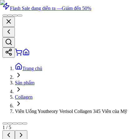
Flash Sale đang diễn ra —
Giảm đến 50%
Trang chủ
Sản phẩm
Collagen
Viên Uống Youtheory Verisol Collagen 345 Viên của Mỹ
1
/
5