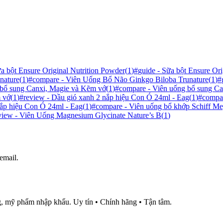
a bột Ensure Original Nutrition Powder
(
1
)
#
guide - Sữa bột Ensure Ori
nature
(
1
)
#
compare - Viên Uống Bổ Não Ginkgo Biloba Trunature
(
1
)
#
 bổ sung Canxi, Magie và Kẽm vớ
(
1
)
#
compare - Viên uống bổ sung C
m vớ
(
1
)
#
review - Dầu gió xanh 2 nắp hiệu Con Ó 24ml - Eag
(
1
)
#
compar
 nắp hiệu Con Ó 24ml - Eag
(
1
)
#
compare - Viên uống bổ khớp Schiff M
view - Viên Uống Magnesium Glycinate Nature’s B
(
1
)
email.
, mỹ phẩm nhập khẩu. Uy tín • Chính hãng • Tận tâm.