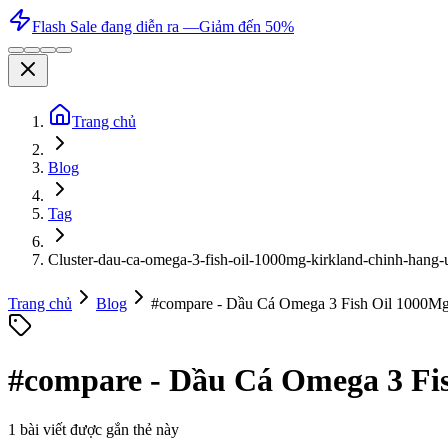
Flash Sale đang diễn ra —
Giảm đến 50%
Trang chủ
Blog
Tag
Cluster-dau-ca-omega-3-fish-oil-1000mg-kirkland-chinh-hang
Trang chủ
Blog
#
compare - Dầu Cá Omega 3 Fish Oil 1000Mg
#
compare - Dầu Cá Omega 3 Fi
1
bài viết được gắn thẻ này