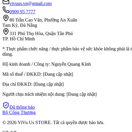
vivuus.vn@gmail.com
0909 95 7777
80 Trần Cao Vân, Phường An Xuân
Tam Kỳ, Đà Nẵng
331 Phú Thọ Hòa, Quận Tân Phú
TP. Hồ Chí Minh
* Thực phẩm chức năng / thực phẩm bảo vệ sức khỏe không phải là t
dùng.
Hộ kinh doanh / Công ty:
Nguyễn Quang Kính
Mã số thuế / ĐKKD:
[Đang cập nhật]
Địa chỉ ĐKKD:
[Đang cập nhật]
Người chịu trách nhiệm nội dung:
[Đang cập nhật]
Đã thông báo
Bộ Công Thương
©
2026
ViVu Us STORE. Tất cả quyền được bảo lưu.