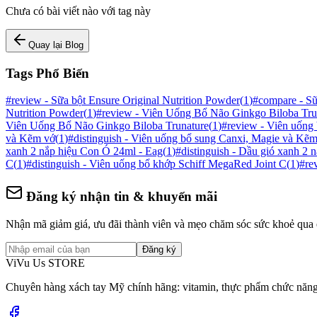
Chưa có bài viết nào với tag này
Quay lại Blog
Tags Phổ Biến
#
review - Sữa bột Ensure Original Nutrition Powder
(
1
)
#
compare - Sữ
Nutrition Powder
(
1
)
#
review - Viên Uống Bổ Não Ginkgo Biloba Tru
Viên Uống Bổ Não Ginkgo Biloba Trunature
(
1
)
#
review - Viên uống
và Kẽm vớ
(
1
)
#
distinguish - Viên uống bổ sung Canxi, Magie và Kẽ
xanh 2 nắp hiệu Con Ó 24ml - Eag
(
1
)
#
distinguish - Dầu gió xanh 2
C
(
1
)
#
distinguish - Viên uống bổ khớp Schiff MegaRed Joint C
(
1
)
#
re
Đăng ký nhận tin & khuyến mãi
Nhận mã giảm giá, ưu đãi thành viên và mẹo chăm sóc sức khoẻ qua 
Đăng ký
ViVu Us STORE
Chuyên hàng xách tay Mỹ chính hãng: vitamin, thực phẩm chức năng