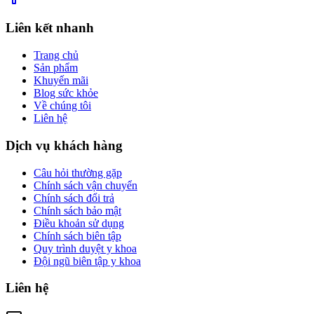
Liên kết nhanh
Trang chủ
Sản phẩm
Khuyến mãi
Blog sức khỏe
Về chúng tôi
Liên hệ
Dịch vụ khách hàng
Câu hỏi thường gặp
Chính sách vận chuyển
Chính sách đổi trả
Chính sách bảo mật
Điều khoản sử dụng
Chính sách biên tập
Quy trình duyệt y khoa
Đội ngũ biên tập y khoa
Liên hệ