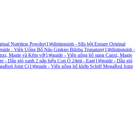
ginal Nutrition Powder
(
1
)
#
distinguish - Sữa bột Ensure Original
guide - Viên Uống Bổ Não Ginkgo Biloba Trunature
(
1
)
#
distinguish -
anxi, Magie và Kẽm vớ
(
1
)
#
guide - Viên uống bổ sung Canxi, Magie
e - Dầu gió xanh 2 nắp hiệu Con Ó 24ml - Eag
(
1
)
#
guide - Dầu gió
egaRed Joint C
(
1
)
#
guide - Viên uống bổ khớp Schiff MegaRed Joint