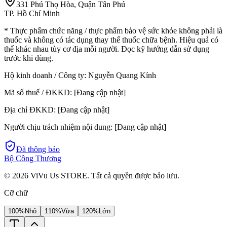
331 Phú Thọ Hòa, Quận Tân Phú
TP. Hồ Chí Minh
* Thực phẩm chức năng / thực phẩm bảo vệ sức khỏe không phải là
thuốc và không có tác dụng thay thế thuốc chữa bệnh. Hiệu quả có
thể khác nhau tùy cơ địa mỗi người. Đọc kỹ hướng dẫn sử dụng
trước khi dùng.
Hộ kinh doanh / Công ty:
Nguyễn Quang Kính
Mã số thuế / ĐKKD:
[Đang cập nhật]
Địa chỉ ĐKKD:
[Đang cập nhật]
Người chịu trách nhiệm nội dung:
[Đang cập nhật]
Đã thông báo
Bộ Công Thương
©
2026
ViVu Us STORE. Tất cả quyền được bảo lưu.
Cỡ chữ
100%
Nhỏ
110%
Vừa
120%
Lớn