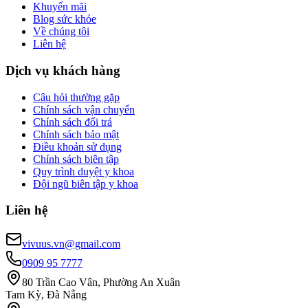
Khuyến mãi
Blog sức khỏe
Về chúng tôi
Liên hệ
Dịch vụ khách hàng
Câu hỏi thường gặp
Chính sách vận chuyển
Chính sách đổi trả
Chính sách bảo mật
Điều khoản sử dụng
Chính sách biên tập
Quy trình duyệt y khoa
Đội ngũ biên tập y khoa
Liên hệ
vivuus.vn@gmail.com
0909 95 7777
80 Trần Cao Vân, Phường An Xuân
Tam Kỳ, Đà Nẵng