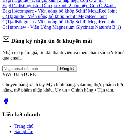
Eag
(
1
)
#
guide - Dầu gió xanh 2 nắp hiệu Con Ó 24ml -
Eag
(
1
)
#
distinguish - Dầu gió xanh 2 nắp hiệu Con Ó 24ml -
Eag
(
1
)
#
compare - Viên uống bổ khớp Schiff MegaRed Joint
C
(
1
)
#
guide - Viên uống bổ khớp Schiff MegaRed Joint
C
(
1
)
#
distinguish - Viên uống bổ khớp Schiff MegaRed Joint
C
(
1
)
#
review - Viên Uống Magnesium Glycinate Nature’s B
(
1
)
Đăng ký nhận tin & khuyến mãi
Nhận mã giảm giá, ưu đãi thành viên và mẹo chăm sóc sức khoẻ
qua email.
Đăng ký
ViVu Us STORE
Chuyên hàng xách tay Mỹ chính hãng: vitamin, thực phẩm chức
năng, mỹ phẩm nhập khẩu. Uy tín • Chính hãng • Tận tâm.
Liên kết nhanh
Trang chủ
Sản phẩm