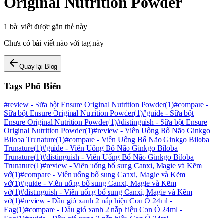
Original Nutrition Powder
1
bài viết được gắn thẻ này
Chưa có bài viết nào với tag này
Quay lại Blog
Tags Phổ Biến
#
review - Sữa bột Ensure Original Nutrition Powder
(
1
)
#
compare -
Sữa bột Ensure Original Nutrition Powder
(
1
)
#
guide - Sữa bột
Ensure Original Nutrition Powder
(
1
)
#
distinguish - Sữa bột Ensure
Original Nutrition Powder
(
1
)
#
review - Viên Uống Bổ Não Ginkgo
Biloba Trunature
(
1
)
#
compare - Viên Uống Bổ Não Ginkgo Biloba
Trunature
(
1
)
#
guide - Viên Uống Bổ Não Ginkgo Biloba
Trunature
(
1
)
#
distinguish - Viên Uống Bổ Não Ginkgo Biloba
Trunature
(
1
)
#
review - Viên uống bổ sung Canxi, Magie và Kẽm
vớ
(
1
)
#
compare - Viên uống bổ sung Canxi, Magie và Kẽm
vớ
(
1
)
#
guide - Viên uống bổ sung Canxi, Magie và Kẽm
vớ
(
1
)
#
distinguish - Viên uống bổ sung Canxi, Magie và Kẽm
vớ
(
1
)
#
review - Dầu gió xanh 2 nắp hiệu Con Ó 24ml -
Eag
(
1
)
#
compare - Dầu gió xanh 2 nắp hiệu Con Ó 24ml -