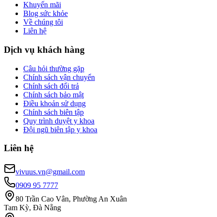
Khuyến mãi
Blog sức khỏe
Về chúng tôi
Liên hệ
Dịch vụ khách hàng
Câu hỏi thường gặp
Chính sách vận chuyển
Chính sách đổi trả
Chính sách bảo mật
Điều khoản sử dụng
Chính sách biên tập
Quy trình duyệt y khoa
Đội ngũ biên tập y khoa
Liên hệ
vivuus.vn@gmail.com
0909 95 7777
80 Trần Cao Vân, Phường An Xuân
Tam Kỳ, Đà Nẵng