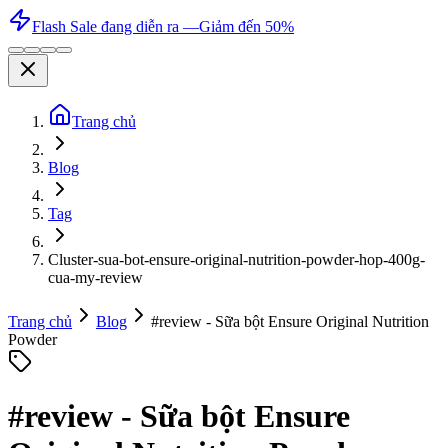
Flash Sale đang diễn ra —
Giảm đến 50%
Trang chủ
Blog
Tag
Cluster-sua-bot-ensure-original-nutrition-powder-hop-400g-
cua-my-review
Trang chủ
Blog
#
review - Sữa bột Ensure Original Nutrition
Powder
#
review - Sữa bột Ensure