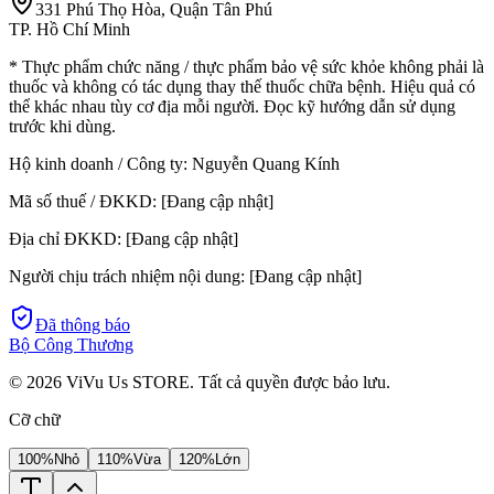
331 Phú Thọ Hòa, Quận Tân Phú
TP. Hồ Chí Minh
* Thực phẩm chức năng / thực phẩm bảo vệ sức khỏe không phải là
thuốc và không có tác dụng thay thế thuốc chữa bệnh. Hiệu quả có
thể khác nhau tùy cơ địa mỗi người. Đọc kỹ hướng dẫn sử dụng
trước khi dùng.
Hộ kinh doanh / Công ty:
Nguyễn Quang Kính
Mã số thuế / ĐKKD:
[Đang cập nhật]
Địa chỉ ĐKKD:
[Đang cập nhật]
Người chịu trách nhiệm nội dung:
[Đang cập nhật]
Đã thông báo
Bộ Công Thương
©
2026
ViVu Us STORE. Tất cả quyền được bảo lưu.
Cỡ chữ
100%
Nhỏ
110%
Vừa
120%
Lớn