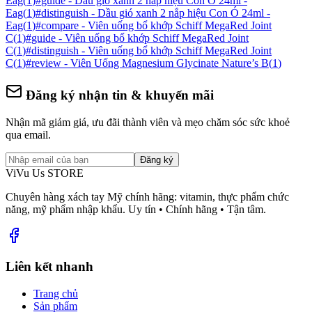
Eag
(
1
)
#
guide - Dầu gió xanh 2 nắp hiệu Con Ó 24ml -
Eag
(
1
)
#
distinguish - Dầu gió xanh 2 nắp hiệu Con Ó 24ml -
Eag
(
1
)
#
compare - Viên uống bổ khớp Schiff MegaRed Joint
C
(
1
)
#
guide - Viên uống bổ khớp Schiff MegaRed Joint
C
(
1
)
#
distinguish - Viên uống bổ khớp Schiff MegaRed Joint
C
(
1
)
#
review - Viên Uống Magnesium Glycinate Nature’s B
(
1
)
Đăng ký nhận tin & khuyến mãi
Nhận mã giảm giá, ưu đãi thành viên và mẹo chăm sóc sức khoẻ
qua email.
Đăng ký
ViVu Us STORE
Chuyên hàng xách tay Mỹ chính hãng: vitamin, thực phẩm chức
năng, mỹ phẩm nhập khẩu. Uy tín • Chính hãng • Tận tâm.
Liên kết nhanh
Trang chủ
Sản phẩm