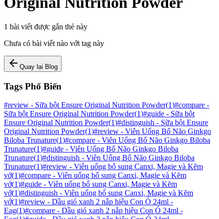
Original Nutrition Powder
1
bài viết được gắn thẻ này
Chưa có bài viết nào với tag này
Quay lại Blog
Tags Phổ Biến
#
review - Sữa bột Ensure Original Nutrition Powder
(
1
)
#
compare -
Sữa bột Ensure Original Nutrition Powder
(
1
)
#
guide - Sữa bột
Ensure Original Nutrition Powder
(
1
)
#
distinguish - Sữa bột Ensure
Original Nutrition Powder
(
1
)
#
review - Viên Uống Bổ Não Ginkgo
Biloba Trunature
(
1
)
#
compare - Viên Uống Bổ Não Ginkgo Biloba
Trunature
(
1
)
#
guide - Viên Uống Bổ Não Ginkgo Biloba
Trunature
(
1
)
#
distinguish - Viên Uống Bổ Não Ginkgo Biloba
Trunature
(
1
)
#
review - Viên uống bổ sung Canxi, Magie và Kẽm
vớ
(
1
)
#
compare - Viên uống bổ sung Canxi, Magie và Kẽm
vớ
(
1
)
#
guide - Viên uống bổ sung Canxi, Magie và Kẽm
vớ
(
1
)
#
distinguish - Viên uống bổ sung Canxi, Magie và Kẽm
vớ
(
1
)
#
review - Dầu gió xanh 2 nắp hiệu Con Ó 24ml -
Eag
(
1
)
#
compare - Dầu gió xanh 2 nắp hiệu Con Ó 24ml -