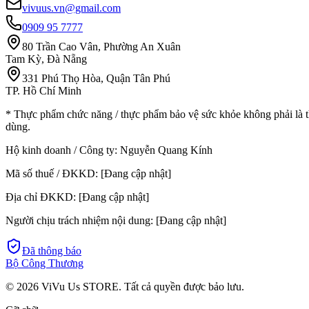
vivuus.vn@gmail.com
0909 95 7777
80 Trần Cao Vân, Phường An Xuân
Tam Kỳ, Đà Nẵng
331 Phú Thọ Hòa, Quận Tân Phú
TP. Hồ Chí Minh
* Thực phẩm chức năng / thực phẩm bảo vệ sức khỏe không phải là t
dùng.
Hộ kinh doanh / Công ty:
Nguyễn Quang Kính
Mã số thuế / ĐKKD:
[Đang cập nhật]
Địa chỉ ĐKKD:
[Đang cập nhật]
Người chịu trách nhiệm nội dung:
[Đang cập nhật]
Đã thông báo
Bộ Công Thương
©
2026
ViVu Us STORE. Tất cả quyền được bảo lưu.