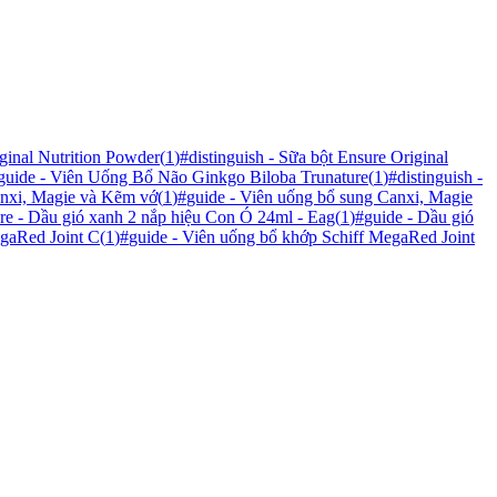
ginal Nutrition Powder
(
1
)
#
distinguish - Sữa bột Ensure Original
guide - Viên Uống Bổ Não Ginkgo Biloba Trunature
(
1
)
#
distinguish -
anxi, Magie và Kẽm vớ
(
1
)
#
guide - Viên uống bổ sung Canxi, Magie
e - Dầu gió xanh 2 nắp hiệu Con Ó 24ml - Eag
(
1
)
#
guide - Dầu gió
egaRed Joint C
(
1
)
#
guide - Viên uống bổ khớp Schiff MegaRed Joint