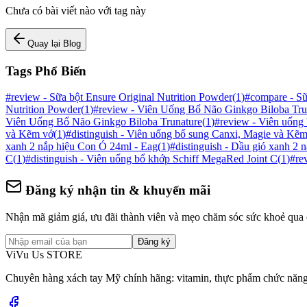
Chưa có bài viết nào với tag này
Quay lại Blog
Tags Phổ Biến
#
review - Sữa bột Ensure Original Nutrition Powder
(
1
)
#
compare - Sữ
Nutrition Powder
(
1
)
#
review - Viên Uống Bổ Não Ginkgo Biloba Tru
Viên Uống Bổ Não Ginkgo Biloba Trunature
(
1
)
#
review - Viên uống
và Kẽm vớ
(
1
)
#
distinguish - Viên uống bổ sung Canxi, Magie và Kẽ
xanh 2 nắp hiệu Con Ó 24ml - Eag
(
1
)
#
distinguish - Dầu gió xanh 2
C
(
1
)
#
distinguish - Viên uống bổ khớp Schiff MegaRed Joint C
(
1
)
#
re
Đăng ký nhận tin & khuyến mãi
Nhận mã giảm giá, ưu đãi thành viên và mẹo chăm sóc sức khoẻ qua 
Đăng ký
ViVu Us STORE
Chuyên hàng xách tay Mỹ chính hãng: vitamin, thực phẩm chức năng