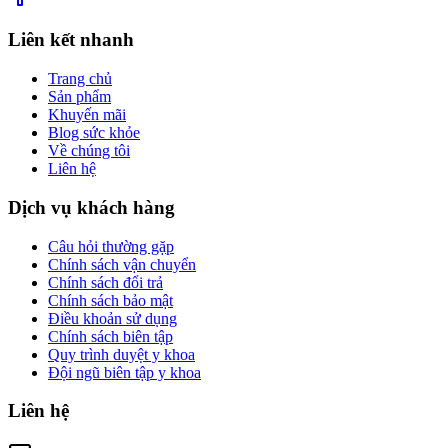
Liên kết nhanh
Trang chủ
Sản phẩm
Khuyến mãi
Blog sức khỏe
Về chúng tôi
Liên hệ
Dịch vụ khách hàng
Câu hỏi thường gặp
Chính sách vận chuyển
Chính sách đổi trả
Chính sách bảo mật
Điều khoản sử dụng
Chính sách biên tập
Quy trình duyệt y khoa
Đội ngũ biên tập y khoa
Liên hệ