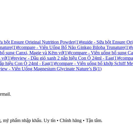
a bột Ensure Original Nutrition Powder
(
1
)
#
guide - Sữa bột Ensure Ori
nature
(
1
)
#
compare - Viên Uống Bổ Não Ginkgo Biloba Trunature
(
1
)
#
 bổ sung Canxi, Magie và Kẽm vớ
(
1
)
#
compare - Viên uống bổ sung C
m vớ
(
1
)
#
review - Dầu gió xanh 2 nắp hiệu Con Ó 24ml - Eag
(
1
)
#
compar
 nắp hiệu Con Ó 24ml - Eag
(
1
)
#
compare - Viên uống bổ khớp Schiff M
view - Viên Uống Magnesium Glycinate Nature’s B
(
1
)
email.
, mỹ phẩm nhập khẩu. Uy tín • Chính hãng • Tận tâm.