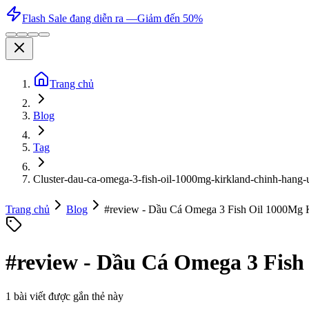
Flash Sale đang diễn ra —
Giảm đến 50%
Trang chủ
Blog
Tag
Cluster-dau-ca-omega-3-fish-oil-1000mg-kirkland-chinh-hang-
Trang chủ
Blog
#
review - Dầu Cá Omega 3 Fish Oil 1000Mg 
#
review - Dầu Cá Omega 3 Fish
1
bài viết được gắn thẻ này