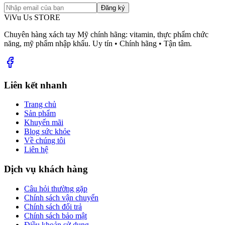
Đăng ký
ViVu Us STORE
Chuyên hàng xách tay Mỹ chính hãng: vitamin, thực phẩm chức
năng, mỹ phẩm nhập khẩu. Uy tín • Chính hãng • Tận tâm.
Liên kết nhanh
Trang chủ
Sản phẩm
Khuyến mãi
Blog sức khỏe
Về chúng tôi
Liên hệ
Dịch vụ khách hàng
Câu hỏi thường gặp
Chính sách vận chuyển
Chính sách đổi trả
Chính sách bảo mật
Điều khoản sử dụng