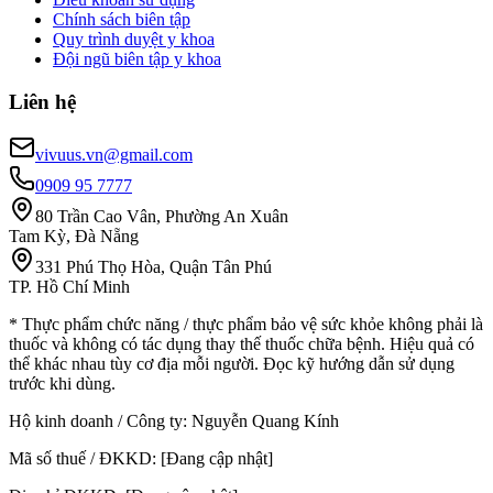
Chính sách biên tập
Quy trình duyệt y khoa
Đội ngũ biên tập y khoa
Liên hệ
vivuus.vn@gmail.com
0909 95 7777
80 Trần Cao Vân, Phường An Xuân
Tam Kỳ, Đà Nẵng
331 Phú Thọ Hòa, Quận Tân Phú
TP. Hồ Chí Minh
* Thực phẩm chức năng / thực phẩm bảo vệ sức khỏe không phải là
thuốc và không có tác dụng thay thế thuốc chữa bệnh. Hiệu quả có
thể khác nhau tùy cơ địa mỗi người. Đọc kỹ hướng dẫn sử dụng
trước khi dùng.
Hộ kinh doanh / Công ty:
Nguyễn Quang Kính
Mã số thuế / ĐKKD:
[Đang cập nhật]