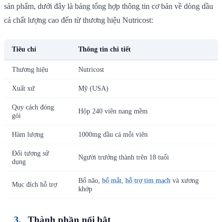
sản phẩm, dưới đây là bảng tổng hợp thông tin cơ bản về dòng dầu
cá chất lượng cao đến từ thương hiệu Nutricost:
Tiêu chí
Thông tin chi tiết
Thương hiệu
Nutricost
Xuất xứ
Mỹ (USA)
Quy cách đóng
Hộp 240 viên nang mềm
gói
Hàm lượng
1000mg dầu cá mỗi viên
Đối tượng sử
Người trưởng thành trên 18 tuổi
dụng
Bổ não,
bổ mắt
,
hỗ trợ tim mạch
và xương
Mục đích hỗ trợ
khớp
Thành phần nổi bật