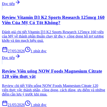
Đọc tiếp
Review Vitamin D3 K2 Sports Research 125mcg 160
Viên Của Mỹ Có Tốt Không?
Đánh giá chi tiết Vitamin D3 K2 Sports Research 125mcg 160 viên
của Mỹ về thành phần thuần chay từ địa y, công dụng hỗ trợ xương
khớp và tim mạch hiệu quả.
27/05/2026
1
phút đọc
Đọc tiếp
Review Viên uống NOW Foods Magnesium Citrate
120 viên thực vật
Review chi tiết Viên uống NOW Foods Magnesium Citrate 120
viên thực vật: thành phần, công dụng, cách dùng, ưu điểm và những
điểm cần lưu ý trước khi mua.
21/05/2026
1
phút đọc